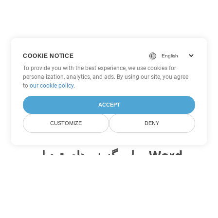
COOKIE NOTICE
To provide you with the best experience, we use cookies for
personalization, analytics, and ads. By using our site, you agree
to
our cookie policy
.
ACCEPT
CUSTOMIZE
DENY
سایر گزینه های تبدیل Word
OTT را به DOC تبدیل کنید
DOC:
Microsoft Word Binary Format