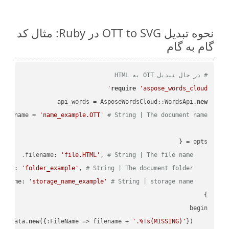
نحوه تبدیل OTT to SVG در Ruby: مثال کد
گام به گام
# در حال تبدیل OTT به HTML
require
'aspose_words_cloud'
api_words = AsposeWordsCloud::WordsApi.
new
name = 
'name_example.OTT'
# String | The document name.
'file.HTML'
, 
# String | The file name.
    filename: 
'folder_example'
, 
# String | The document folder.
    folder: 
'storage_name_example'
# String | storage name.
    storage_name: 
new
({:FileName => filename + 
'.%!s(MISSING)'
    request_save_options_data = api_words.HtmlSaveOptionsData.