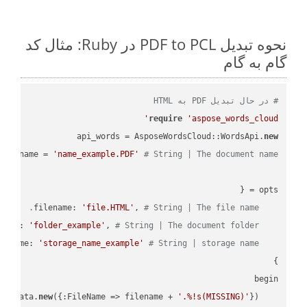
نحوه تبدیل PDF to PCL در Ruby: مثال کد
گام به گام
# در حال تبدیل PDF به HTML
require
'aspose_words_cloud'
api_words = AsposeWordsCloud::WordsApi.
new
name = 
'name_example.PDF'
# String | The document name.
'file.HTML'
, 
# String | The file name.
    filename: 
'folder_example'
, 
# String | The document folder.
    folder: 
'storage_name_example'
# String | storage name.
    storage_name: 
new
({:FileName => filename + 
'.%!s(MISSING)'
    request_save_options_data = api_words.HtmlSaveOptionsData.