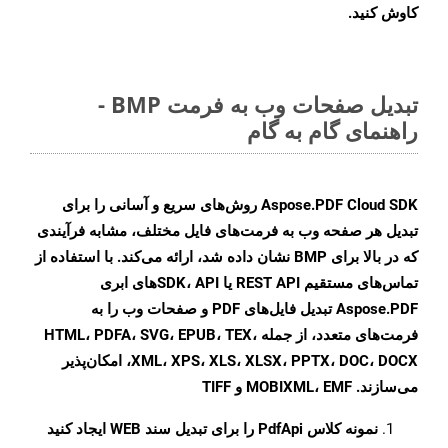
کاوش کنید.
تبدیل صفحات وب به فرمت BMP -
راهنمای گام به گام
Aspose.PDF Cloud SDK روش‌های سریع و آسانی را برای
تبدیل هر صفحه وب به فرمت‌های فایل مختلف، مشابه فرآیندی
که در بالا برای BMP نشان داده شد، ارائه می‌کند. با استفاده از
تماس‌های مستقیم REST API یا SDK، API‌های ابری
Aspose.PDF تبدیل فایل‌های PDF و صفحات وب را به
فرمت‌های متعدد، از جمله HTML، PDFA، SVG، EPUB، TEX،
XML، XPS، XLS، XLSX، PPTX، DOC، DOCX، امکان‌پذیر
می‌سازند. MOBIXML، EMF و TIFF
نمونه کلاس
PdfApi
را برای تبدیل سند WEB ایجاد کنید