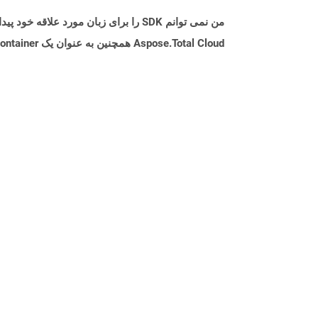
من نمی توانم SDK را برای زبان مورد علاقه خود پیدا کنم. باید چکار کنم؟
Aspose.Total Cloud همچنین به عنوان یک Docker Container در دسترس است. در صورتی که SDK مورد نیاز شما هنوز در دسترس نیست، از آن با cURL استفاده کنید.