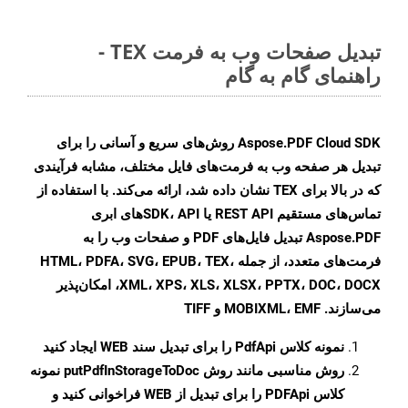
تبدیل صفحات وب به فرمت TEX -
راهنمای گام به گام
Aspose.PDF Cloud SDK روش‌های سریع و آسانی را برای
تبدیل هر صفحه وب به فرمت‌های فایل مختلف، مشابه فرآیندی
که در بالا برای TEX نشان داده شد، ارائه می‌کند. با استفاده از
تماس‌های مستقیم REST API یا SDK، API‌های ابری
Aspose.PDF تبدیل فایل‌های PDF و صفحات وب را به
فرمت‌های متعدد، از جمله HTML، PDFA، SVG، EPUB، TEX،
XML، XPS، XLS، XLSX، PPTX، DOC، DOCX، امکان‌پذیر
می‌سازند. MOBIXML، EMF و TIFF
نمونه کلاس
PdfApi
را برای تبدیل سند WEB ایجاد کنید
روش مناسبی مانند روش
putPdfInStorageToDoc
نمونه
کلاس PDFApi را برای تبدیل از WEB فراخوانی کنید و