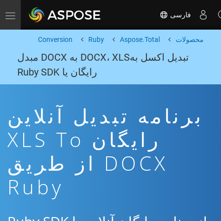
فارسی
Toggle navigation
محصولات
Aspose.Total
Ruby
Conversion
تبدیل اکسل بهDOCX، XLS به DOCX مبدل
رایگان یا Ruby SDK
برنامه تبدیل آنلاین
رایگان XLS To
DOCX از طریق
Ruby