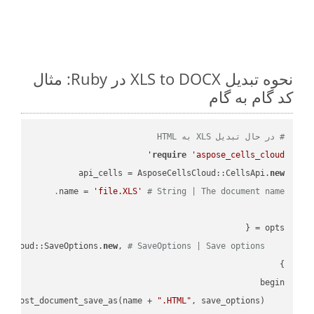
نحوه تبدیل XLS to DOCX در Ruby: مثال
کد گام به گام
# در حال تبدیل XLS به HTML
require
'aspose_cells_cloud'
api_cells = AsposeCellsCloud::CellsApi.
new
name = 
'file.XLS'
# String | The document name.
new
, 
# SaveOptions | Save options.
    save_options: AsposeCellsCloud::SaveOptions.
".HTML"
    result = api_cells.cells_save_as_post_document_save_as(name + 