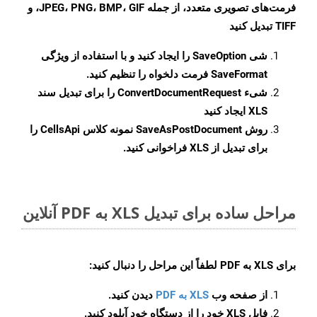
فرمت‌های تصویری متعدد، از جمله JPEG، PNG، BMP، GIF، و
TIFF تبدیل کنید
شی
SaveOption
را ایجاد کنید و با استفاده از ویژگی
SaveFormat
فرمت دلخواه را تنظیم کنید.
شیء
ConvertDocumentRequest
را برای تبدیل سند
XLS ایجاد کنید
روش
SaveAsPostDocument
نمونه کلاس CellsApi را
برای تبدیل از XLS فراخوانی کنید.
مراحل ساده برای تبدیل XLS به PDF آنلاین
برای
XLS به PDF
لطفاً این مراحل را دنبال کنید:
از صفحه وب
XLS به PDF
دیدن کنید.
فایل XLS خود را از دستگاه خود آپلود کنید.