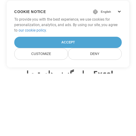
COOKIE NOTICE
To provide you with the best experience, we use cookies for
personalization, analytics, and ads. By using our site, you agree
to
our cookie policy
.
ACCEPT
CUSTOMIZE
DENY
سایر گزینه های تبدیل Excel
XLS را به DOC تبدیل کنید
DOC:
Microsoft Word Binary Format
XLS را به DOT تبدیل کنید
DOT:
Microsoft Word Template Files