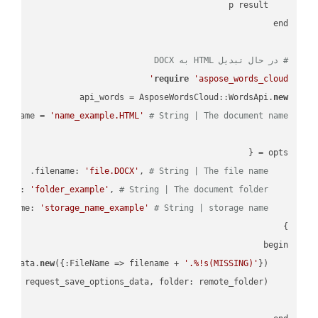
# در حال تبدیل HTML به DOCX
require
'aspose_words_cloud'
api_words = AsposeWordsCloud::WordsApi.
new
name = 
'name_example.HTML'
# String | The document name.
'file.DOCX'
, 
# String | The file name.
    filename: 
'folder_example'
, 
# String | The document folder.
    folder: 
'storage_name_example'
# String | storage name.
    storage_name: 
new
({:FileName => filename + 
'.%!s(MISSING)'
    request_save_options_data = api_words.HtmlSaveOptionsData.
    request = api_words.SaveAsRequest.