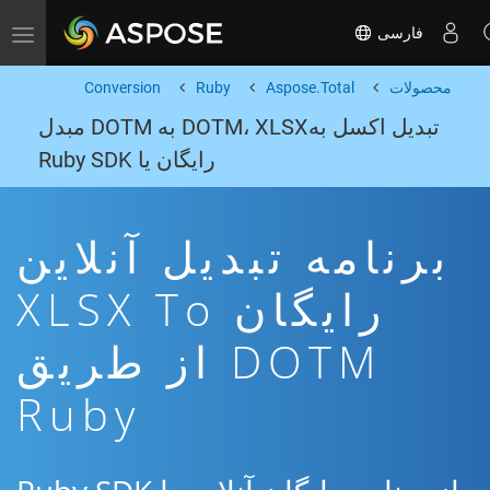
فارسی
Toggle navigation
محصولات
Aspose.Total
Ruby
Conversion
تبدیل اکسل بهDOTM، XLSX به DOTM مبدل
رایگان یا Ruby SDK
برنامه تبدیل آنلاین
رایگان XLSX To
DOTM از طریق
Ruby