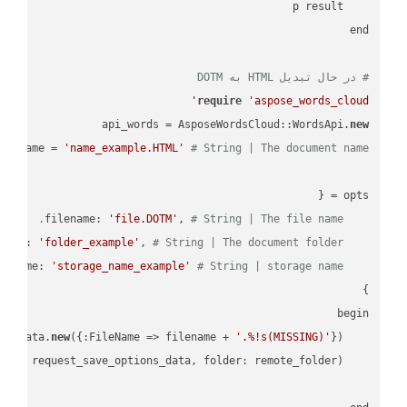
# در حال تبدیل HTML به DOTM
require
'aspose_words_cloud'
api_words = AsposeWordsCloud::WordsApi.
new
name = 
'name_example.HTML'
# String | The document name.
'file.DOTM'
, 
# String | The file name.
    filename: 
'folder_example'
, 
# String | The document folder.
    folder: 
'storage_name_example'
# String | storage name.
    storage_name: 
new
({:FileName => filename + 
'.%!s(MISSING)'
    request_save_options_data = api_words.HtmlSaveOptionsData.
    request = api_words.SaveAsRequest.