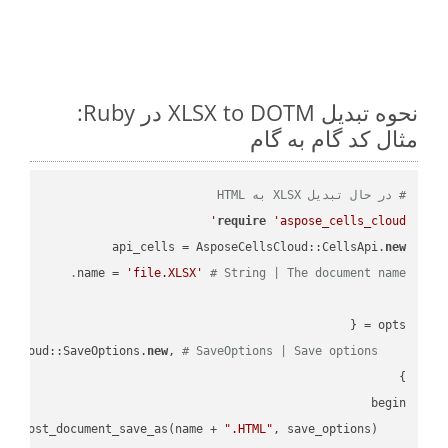
نحوه تبدیل XLSX to DOTM در Ruby:
مثال کد گام به گام
# در حال تبدیل XLSX به HTML
require
'aspose_cells_cloud'
api_cells = AsposeCellsCloud::CellsApi.
new
name = 
'file.XLSX'
# String | The document name.
new
, 
# SaveOptions | Save options.
    save_options: AsposeCellsCloud::SaveOptions.
".HTML"
    result = api_cells.cells_save_as_post_document_save_as(name + 