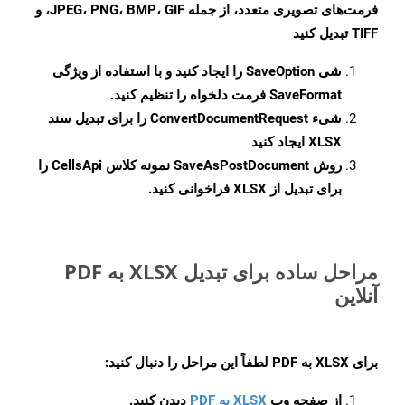
فرمت‌های تصویری متعدد، از جمله JPEG، PNG، BMP، GIF، و
TIFF تبدیل کنید
شی
SaveOption
را ایجاد کنید و با استفاده از ویژگی
SaveFormat
فرمت دلخواه را تنظیم کنید.
شیء
ConvertDocumentRequest
را برای تبدیل سند
XLSX ایجاد کنید
روش
SaveAsPostDocument
نمونه کلاس CellsApi را
برای تبدیل از XLSX فراخوانی کنید.
مراحل ساده برای تبدیل XLSX به PDF
آنلاین
برای
XLSX به PDF
لطفاً این مراحل را دنبال کنید:
از صفحه وب
XLSX به PDF
دیدن کنید.