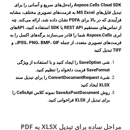
Aspose.Cells Cloud SDK راه‌حل‌های سریع و آسانی را برای
تبدیل فایل‌های MS Excel به فرمت‌های تصویری مختلف، مشابه
فرآیندی که در بالا برای PDFA نشان داده شد، ارائه می‌کند. چه
از تماس‌های مستقیم REST API یا SDK استفاده کنید، APIهای
ابری Aspose.Cells شما را قادر می‌سازند برگه‌های اکسل را به
فرمت‌های تصویری متعدد، از جمله JPEG، PNG، BMP، GIF، و
TIFF تبدیل کنید
شی
SaveOption
را ایجاد کنید و با استفاده از ویژگی
SaveFormat
فرمت دلخواه را تنظیم کنید.
شیء
ConvertDocumentRequest
را برای تبدیل سند
XLSX ایجاد کنید
روش
SaveAsPostDocument
نمونه کلاس CellsApi را
برای تبدیل از XLSX فراخوانی کنید.
مراحل ساده برای تبدیل XLSX به PDF