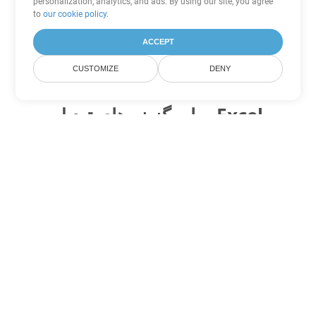
personalization, analytics, and ads. By using our site, you agree
to
our cookie policy
.
ACCEPT
CUSTOMIZE
DENY
سایر گزینه های تبدیل Excel
XLSX را به DOC تبدیل کنید
DOC:
Microsoft Word Binary Format
XLSX را به DOT تبدیل کنید
DOT:
Microsoft Word Template Files
XLSX را به DOCX تبدیل کنید
DOCX:
Office 2007+ Word Document