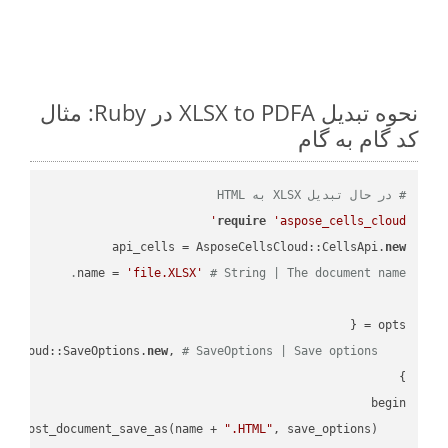
نحوه تبدیل XLSX to PDFA در Ruby: مثال
کد گام به گام
# در حال تبدیل XLSX به HTML
require
'aspose_cells_cloud'
api_cells = AsposeCellsCloud::CellsApi.
new
name = 
'file.XLSX'
# String | The document name.
new
, 
# SaveOptions | Save options.
    save_options: AsposeCellsCloud::SaveOptions.
".HTML"
    result = api_cells.cells_save_as_post_document_save_as(name + 