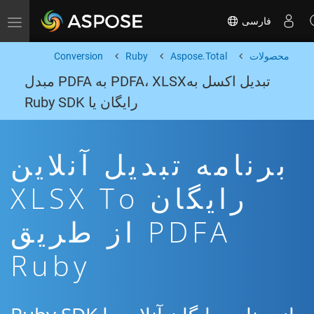
فارسی
Toggle navigation
محصولات
Aspose.Total
Ruby
Conversion
تبدیل اکسل بهPDFA، XLSX به PDFA مبدل
رایگان یا Ruby SDK
برنامه تبدیل آنلاین
رایگان XLSX To
PDFA از طریق
Ruby