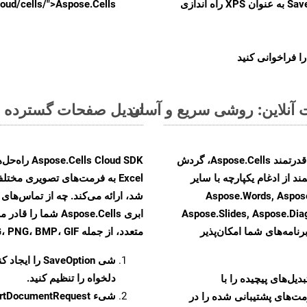
را از CellsAPI با SaveFormat به عنوان XPS راه اندازی
.aspose.cloud/cells/">Aspose.Cells ر
ا فراخوانی کنید
تبدیل صفحات گسترده MS Excel از XLSX به فرمت‌های تصویری - راهنمای گام به گام
با تبدیل فایل‌های XLSX به HTML با استفاده از API قدرتمند Aspose.Cells، گردش
ند از ادغام یکپارچه با سایر
Aspose.Words, Aspose.PDF, Aspose,
Aspose.Slides, Aspose.Di
ابری Aspose.Cells 
رنامه‌های شما امکان‌پذیر
متعدد، از جمله JPEG، PNG، BMP، GIF، و TIFF تبدیل کنید
شی
SaveOption
را ایجاد کن
دلخواه را تنظیم کنید.
و تبدیل‌های پیچیده را با
شیء
rtDocumentRequest
مت‌های پشتیبانی شده را در