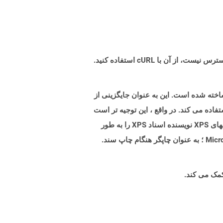
صات کاغذ XML ایجاد شده توسط مایکروسافت ساخته شده است. این به عنوان جایگزینی از
، ظاهر و چاپ اطلاعات یک سند استفاده می کند. در واقع ، این توجیه تر است
که بگوییم XPS تلاشی برای PDF است ، اما نمی تواند به دلایل زیادی محبوبیت کافی داشته باشد. مایکروسافت برای ایجاد فایلهای XPS نویسنده اسناد XPS را به طور