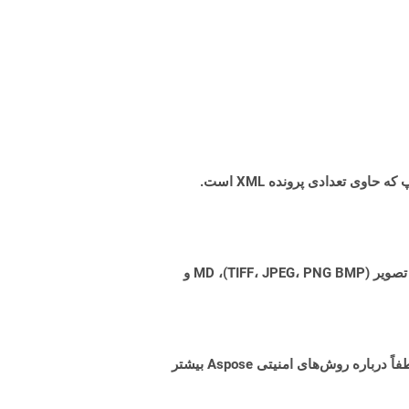
XLSX برای اسناد Microsoft Excel که توسط مایکروسافت با انتشار Microsoft Office 2007 معرفی شده است. یک بسته زیپ که حاوی تعدادی پرونده XML است.
Aspose.Total Cloud می تواند فرمت های فایل را از هر خانواده محصول به هر خانواده محصول دیگری به PDF، DOCX، XPS، تصویر (TIFF، JPEG، PNG BMP)، MD و
البته! Aspose Cloud از سرورهای ابری آمازون EC2 استفاده می کند که امنیت و انعطاف پذیری سرویس را تضمین می کند. لطفاً درباره روش‌های امنیتی Aspose بیشتر