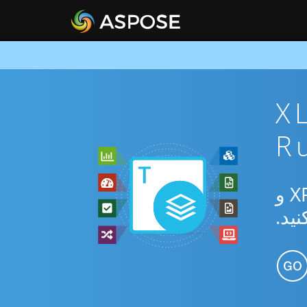
 XLSX To
از برنامه رایگان آنلاین یا Ruby SDK برای تبدیل بین XLSX و XPS و