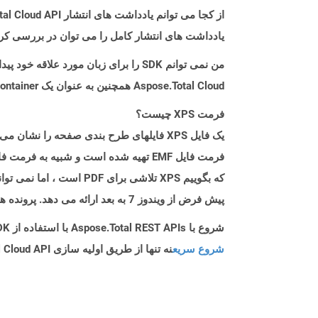
از کجا می توانم یادداشت های انتشار Aspose.Total Cloud API را برای Ruby پیدا کنم؟
یادداشت های انتشار کامل را می توان در بررسی کر
من نمی توانم SDK را برای زبان مورد علاقه خود پیدا کنم. باید چکار کنم؟
Aspose.Total Cloud همچنین به عنوان یک Docker Container در دسترس است. در صورتی که SDK مورد نیاز شما هنوز در دسترس نیست، از آن با cURL استفاده کنید.
فرمت XPS چیست؟
پیش فرض از ویندوز 7 به بعد ارائه می دهد. پرونده های XPS را می توان با انتخاب & ldquo ؛ نویسنده سند Microsoft XPS & rdquo ؛ به عنوان چاپگر هنگام چاپ سند.
شروع با Aspose.Total REST APIs با استفاده از Ruby SDK: راهنمای مبتدی
شروع سریع
نه تنها از طریق اولیه سازی Aspose.Total Cloud API راهنمایی می کند، بلکه به نصب کتابخانه های مورد نیاز نیز کمک می کند.