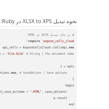
نحوه تبدیل XLSX to XPS در Ruby: مثال کد گام به گام
# در حال تبدیل XLSX به HTML
require
'aspose_cells_cloud'
api_cells = AsposeCellsCloud::CellsApi.
new
e = 
'file.XLSX'
# String | The document name.
new
, 
# SaveOptions | Save options.
    save_options: AsposeCellsCloud::SaveOptions.
".HTML"
    result = api_cells.cells_save_as_post_document_save_as(name + 