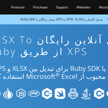
Products
Purchase
Support
Websites
About
تبدیل اکسل بهXPS، XLSX به XPS مبدل رایگان یا Ruby SDK
برنامه تبدیل آنلاین رایگان
XPS از طریق Ruby
®
از Microsoft
Excel استفاده کنید.