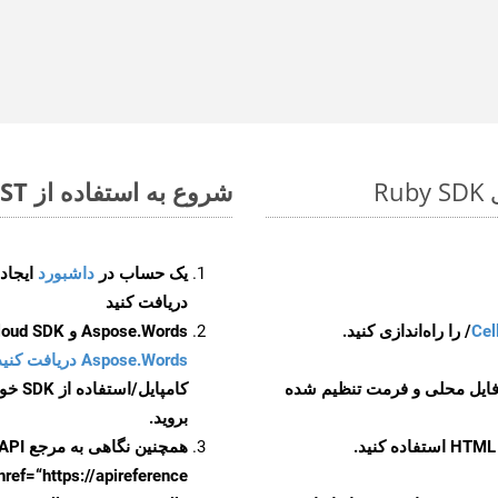
شروع به استفاده از Aspose.Total REST برای XLSX to XPS کنید
یک حساب در
داشبورد
دریافت کنید
Cel
Aspose.Words و Aspose.Cells Cloud SDK برای کد منبع Ruby را از
Aspose.Words دریافت کنید مخازن GitHub
 فایل محلی و فرمت تنظیم شده
کامپایل/استفاده از SDK خودتان یا برای گزینه های دانلود جایگزین به
بروید.
همچنین نگاهی به مرجع API مبتنی بر Swagger برای
href=“https://apireference بیندازید. برای اطلاعات بیشتر دربار