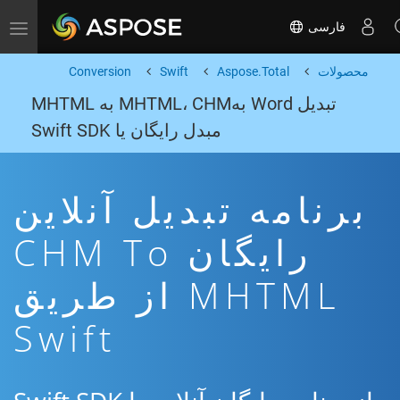
فارسی
Toggle navigation
محصولات
Aspose.Total
Swift
Conversion
تبدیل Word بهMHTML، CHM به MHTML
مبدل رایگان یا Swift SDK
برنامه تبدیل آنلاین
رایگان CHM To
MHTML از طریق
Swift