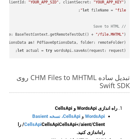
PI
(
clientId: 
"YOUR_APP_SID"
, clientSecret: 
"YOUR_APP_KEY"
)
let
 fileName = 
"file"
// Save to HTML
eName: BaseTestContext.getRemoteTestOut() + 
"/file.MHTML"
);

eOptionsData 
as
! PdfSaveOptionsData, folder: remoteFolder);

let
 actual = 
try
 wordsApi.saveAs(request: request);

تبدیل ساده CHM Files to MHTML روی
Swift SDK
راه اندازی WordsApi و CellsApi
WordsApi
و
CellsApi، نسخه Basient
CellsApi
CellsApi
CellsApi</aient/Client/ را
راه‌اندازی کنید.