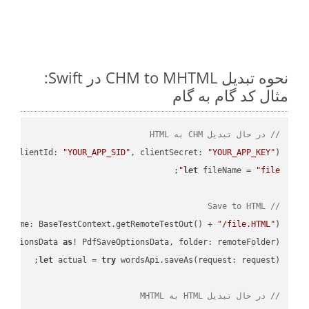
نحوه تبدیل CHM to MHTML در Swift:
مثال کد گام به گام
// در حال تبدیل CHM به HTML
PI
(
clientId: 
"YOUR_APP_SID"
, clientSecret: 
"YOUR_APP_KEY"
)
let
 fileName = 
"file"
// Save to HTML
leName: BaseTestContext.getRemoteTestOut() + 
"/file.HTML"
);

eOptionsData 
as
! PdfSaveOptionsData, folder: remoteFolder);

let
 actual = 
try
// در حال تبدیل HTML به MHTML