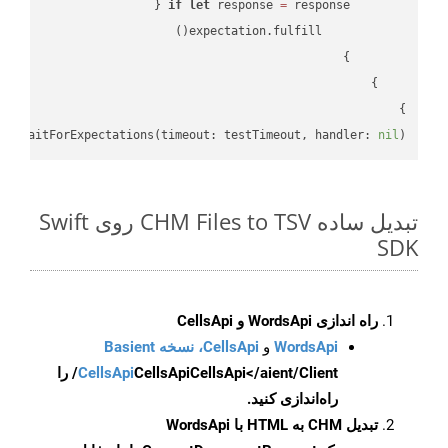
if
let
 response 
=
}

lf
.waitForExpectations(timeout: testTimeout, handler: 
nil
)

تبدیل ساده CHM Files to TSV روی Swift
SDK
راه اندازی WordsApi و CellsApi
WordsApi
و
CellsApi، نسخه Basient
CellsApi
CellsApi
CellsApi</aient/Client/ را
راه‌اندازی کنید.
تبدیل CHM به HTML با WordsApi