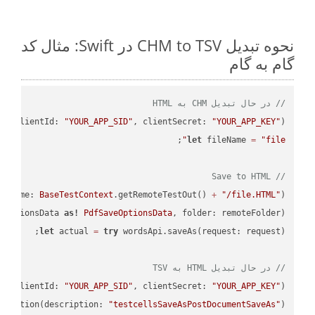
نحوه تبدیل CHM to TSV در Swift: مثال کد
گام به گام
// در حال تبدیل CHM به HTML
PI
(clientId: 
"YOUR_APP_SID"
, clientSecret: 
"YOUR_APP_KEY"
);

let
 fileName 
=
"file"
// Save to HTML
leName: 
BaseTestContext
.getRemoteTestOut() 
+
"/file.HTML"
);

eOptionsData 
as!
PdfSaveOptionsData
, folder: remoteFolder);

let
 actual 
=
try
// در حال تبدیل HTML به TSV
PI
(clientId: 
"YOUR_APP_SID"
, clientSecret: 
"YOUR_APP_KEY"
);

ectation(description: 
"testcellsSaveAsPostDocumentSaveAs"
)
