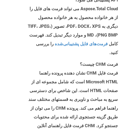
API پشتیبانی می شود؟
Aspose.Total Cloud می تواند فرمت های فایل را
از هر خانواده محصول به هر خانواده محصول
دیگری به PDF، DOCX، XPS، تصویر (TIFF، JPEG،
PNG BMP)، MD و موارد دیگر تبدیل کند. فهرست
کامل
فرمت‌های فایل پشتیبانی‌شده
را بررسی
کنید.
فرمت CHM چیست؟
فرمت فایل CHM نشان دهنده پرونده راهنما
Microsoft HTML است که شامل مجموعه ای از
صفحات HTML است. این شاخص برای دسترسی
سریع به مباحث و ناوبری به قسمتهای مختلف سند
راهنما فراهم می کند. پرونده CHM را می توان از
طریق گزینه جستجوی ارائه شده برای محتویات
جستجو کرد. CHM فرمت فایل راهنمای آنلاین