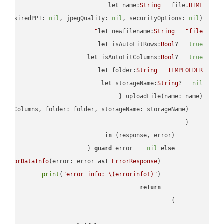
let
 name:
String
=
 file.
HTML
, desiredPPI: 
nil
, jpegQuality: 
nil
, securityOptions: 
nil
)

let
 newfilename:
String
=
"file"
let
 isAutoFitRows:
Bool
? 
=
true
let
 isAutoFitColumns:
Bool
? 
=
true
let
 folder:
String
=
TEMPFOLDER
let
 storageName:
String
? 
=
nil
in
        (response, error) 
guard
 error 
==
nil
else
tErrorDataInfo
(error: error 
as!
ErrorResponse
print
(
"error info: 
\(errorinfo
!
)
"
return