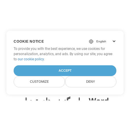
COOKIE NOTICE
To provide you with the best experience, we use cookies for
personalization, analytics, and ads. By using our site, you agree
to
our cookie policy
.
ACCEPT
CUSTOMIZE
DENY
سایر گزینه های تبدیل Word
CHM را به DOC تبدیل کنید
DOC:
Microsoft Word Binary Format