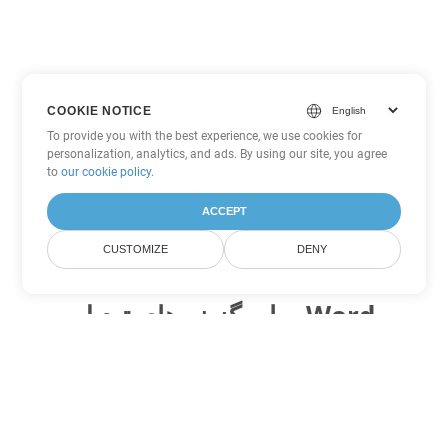
COOKIE NOTICE
To provide you with the best experience, we use cookies for
personalization, analytics, and ads. By using our site, you agree
to
our cookie policy
.
ACCEPT
CUSTOMIZE
DENY
سایر گزینه های تبدیل Word
DOTX را به DOC تبدیل کنید
DOC:
Microsoft Word Binary Format
DOTX را به DOT تبدیل کنید