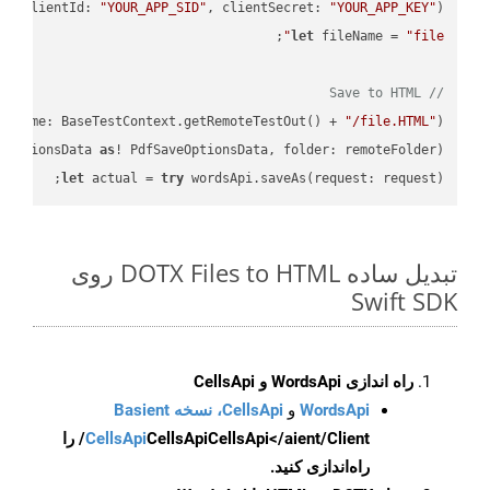
PI
(
clientId: 
"YOUR_APP_SID"
, clientSecret: 
"YOUR_APP_KEY"
)
let
 fileName = 
"file"
// Save to HTML
leName: BaseTestContext.getRemoteTestOut() + 
"/file.HTML"
);

eOptionsData 
as
! PdfSaveOptionsData, folder: remoteFolder);

let
 actual = 
try
 wordsApi.saveAs(request: request);

تبدیل ساده DOTX Files to HTML روی
Swift SDK
راه اندازی WordsApi و CellsApi
WordsApi
و
CellsApi، نسخه Basient
CellsApi
CellsApi
CellsApi</aient/Client/ را
راه‌اندازی کنید.