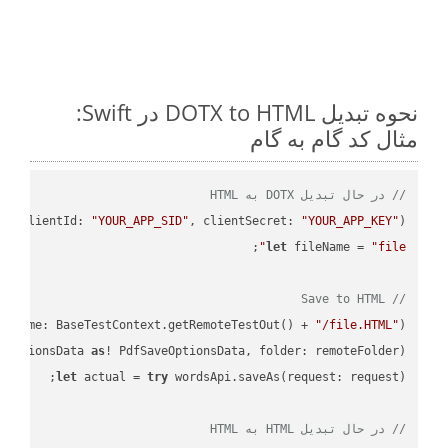
نحوه تبدیل DOTX to HTML در Swift:
مثال کد گام به گام
// در حال تبدیل DOTX به HTML
PI
(
clientId: 
"YOUR_APP_SID"
, clientSecret: 
"YOUR_APP_KEY"
)
let
 fileName = 
"file"
// Save to HTML
leName: BaseTestContext.getRemoteTestOut() + 
"/file.HTML"
);

eOptionsData 
as
! PdfSaveOptionsData, folder: remoteFolder);

let
 actual = 
try
// در حال تبدیل HTML به HTML