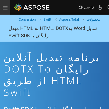
فارسی
Toggle navigation
محصولات
Aspose.Total
Swift
Conversion
تبدیل Word بهHTML، DOTX به HTML مبدل
رایگان یا Swift SDK
برنامه تبدیل آنلاین
رایگان DOTX To
HTML از طریق
Swift