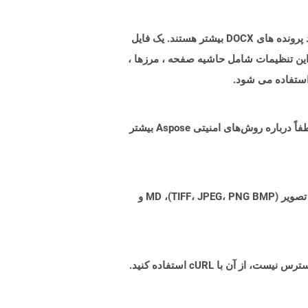
پرونده هایی با پسوند dotx پرونده های الگوی ایجاد شده توسط Microsoft Word برای تنظیمات از پیش فرمت شده برای تولید پرونده های DOCX بیشتر هستند. یک فایل
 این تنظیمات شامل حاشیه صفحه ، مرزها ،
استفاده می شود.
البته! Aspose Cloud از سرورهای ابری آمازون EC2 استفاده می کند که امنیت و انعطاف پذیری سرویس را تضمین می کند. لطفاً درباره روش‌های امنیتی Aspose بیشتر
Aspose.Total Cloud می تواند فرمت های فایل را از هر خانواده محصول به هر خانواده محصول دیگری به PDF، DOCX، XPS، تصویر (TIFF، JPEG، PNG BMP)، MD و