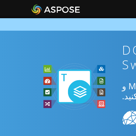
DOTX To
از برنامه رایگان آنلاین یا Swift SDK برای تبدیل بین DOTX و MHT و