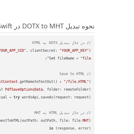
نحوه تبدیل DOTX to MHT در Swift: مثال کد گام به گام
// در حال تبدیل DOTX به HTML
YOUR_APP_SID"
, clientSecret: 
"YOUR_APP_KEY"
);

let
 fileName 
=
"file"
// Save to HTML
stContext
.getRemoteTestOut() 
+
"/file.HTML"
);

s!
PdfSaveOptionsData
, folder: remoteFolder);

tual 
=
try
// در حال تبدیل HTML به MHT
uestToHTML(outPath: outPath, file: file.
MHT
in
(response, error) 