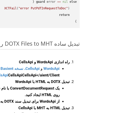
guard
 error 
==
nil
else
XCTFail
(
"error PutPdfInRequestToDoc"
return
}

تبدیل ساده DOTX Files to MHT روی Swift SDK
راه اندازی WordsApi و CellsApi
WordsApi
و
CellsApi، نسخه Basient
CellsApi</aient/Client/ را راه‌اندازی کنید.
CellsApi
lsApi
تبدیل DOTX به HTML با WordsApi
یک
ConvertDocumentRequest
با نام
روی HTML ایجاد کنید.
از WordsApi برای تبدیل سند DOTX به HTML استفاده کنید.
تبدیل HTML به MHT با CellsApi