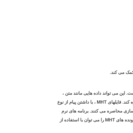
ا در یک پرونده واحد است. این می تواند داده هایی مانند متن ،
تصاویر ، یک ظاهر طراحی صفحه را در قالب پرونده های CSS ، JavaScript و سایر منابع به عنوان منابع تعبیه شده در آن ذخیره کند. فایلهای MHT ، با داشتن پیام از نوع
گاه های ذخیره سازی محاصره می کنند. برنامه های نرم
افزاری مانند Microsoft Word به شما امکان می دهد اسناد کلمه خود را با صادرات به عنوان فایل MHT به MHT تبدیل کنید. پرونده های MHT را می توان با استفاده از