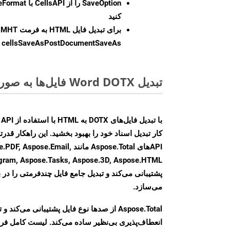
SaveOption
کنید
برای تبدیل فایل HTML به فرمت
MHT
cellsSaveAsPostDocumentSaveAs
ر
تبدیل Word DOTX فایل‌ها به صورت آنلاین: روشی سریع و آسان
کار تبدیل اسناد خود را بهبود بخشید. این راهکار قدرتم
APIهای Aspose.Total مانند e.Email
agram, Aspose.Tasks, Aspose.3D, Aspose.HTML
پشتیبانی می‌کند و تبدیل جامع فایل چندفرمتی را در ب
می‌سازد.
Aspose.Total از صدها نوع فایل پشتیبانی می‌کند 
انعطاف‌پذیری بی‌نظیر ساده می‌کند. لیست کامل فر