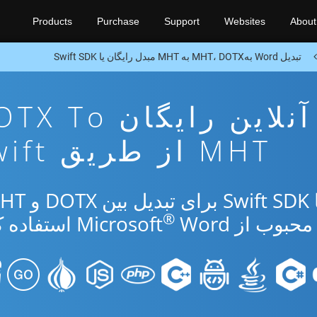
Products
Purchase
Support
Websites
About
تبدیل Word بهMHT، DOTX به MHT مبدل رایگان یا Swift SDK
برنامه تبدیل آنلاین رایگان 
MHT از طریق Swift
®
از Microsoft
Word استفاده کنید.