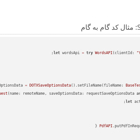
let
 wordsApi 
=
try
WordsAPI
(clientId: 
"
OptionsData 
=
DOTXSaveOptionsData
().setFileName(fileName: 
BaseTe
uest
(name: remoteName, saveOptionsData: requestSaveOptionsData 
a
let
 ac
PdfAPI
.putPdfInReq