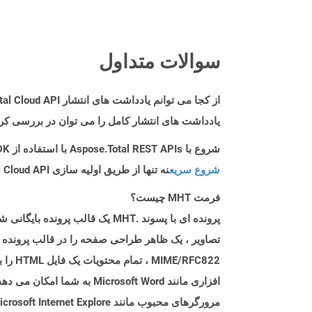
سوالات متداول
از کجا می توانم یادداشت های انتشار Aspose.Total Cloud API را برای Swift پیدا کنم؟
یادداشت های انتشار کامل را می توان در بررسی کر
شروع با Aspose.Total REST APIs با استفاده از Swift SDK: راهنمای مبتدی
شروع سریع
نه تنها از طریق اولیه سازی Aspose.Total Cloud API راهنمایی می کند، بلکه به نصب کتابخانه های مورد نیاز نیز کمک می کند.
فرمت MHT چیست؟
FC822
مرورگرهای محبوب مانند Microsoft Internet Explore و Google Chrome باز کرد.