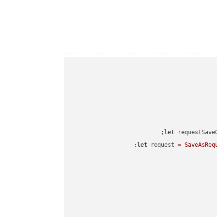
let
 requestSave
let
 request 
=
SaveAsReq