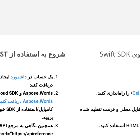
شروع به استفاده از Aspose.Total REST برای DOTX to MHT کنید
یک حساب در
داشبورد
دریافت کنید
Cel
Aspose.Words و Aspose.Cells Cloud SDK برای کد منبع Swift را از
Aspose.Words دریافت کنید مخازن GitHub
 فایل محلی و فرمت تنظیم شده
کامپایل/استفاده از SDK خودتان یا برای گزینه های دانلود جایگزین به
بروید.
همچنین نگاهی به مرجع API مبتنی بر Swagger برای
href=“https://apireference بیندازید. برای اطلاعات بیشتر دربار