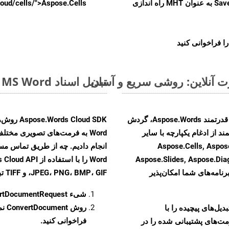
را از CellsAPI با SaveFormat به عنوان MHT راه اندازی
.aspose.cloud/cells/">Aspose.Cells ر
ا فراخوانی کنید
تبدیل اسناد MS Word از DOTX به فرمت‌های تصویری - راهنمای گام به گام
با تبدیل فایل‌های DOTX به HTML با استفاده از API قدرتمند Aspose.Words، گردش
ند از ادغام یکپارچه با سایر
Aspose.Cells, Aspose.PDF, Aspos,
Aspose.Slides, Aspose.Di
رنامه‌های شما امکان‌پذیر
JPEG، PNG، BMP، GIF، و TIFF تبدیل کنید.
شیء
rtDocumentRequest
روش
ConvertDocument
و تبدیل‌های پیچیده را با
فراخوانی کنید.
مت‌های پشتیبانی شده را در