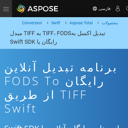
فارسی
Toggle navigation
محصولات
Aspose.Total
Swift
Conversion
تبدیل اکسل بهTIFF، FODS به TIFF مبدل
رایگان یا Swift SDK
برنامه تبدیل آنلاین
رایگان FODS To
TIFF از طریق
Swift