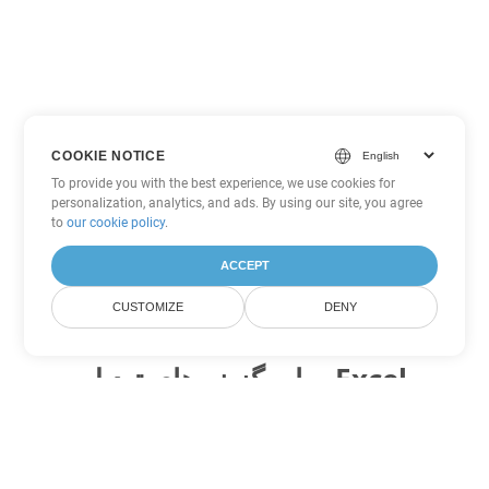
COOKIE NOTICE
To provide you with the best experience, we use cookies for
personalization, analytics, and ads. By using our site, you agree
to
our cookie policy
.
ACCEPT
CUSTOMIZE
DENY
سایر گزینه های تبدیل Excel
FODS را به DOC تبدیل کنید
DOC:
Microsoft Word Binary Format