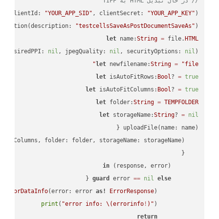
// در حال تبدیل HTML به TIFF
PI
(clientId: 
"YOUR_APP_SID"
, clientSecret: 
"YOUR_APP_KEY"
);

ectation(description: 
"testcellsSaveAsPostDocumentSaveAs"
)

let
 name:
String
=
 file.
HTML
, desiredPPI: 
nil
, jpegQuality: 
nil
, securityOptions: 
nil
)

let
 newfilename:
String
=
"file"
let
 isAutoFitRows:
Bool
? 
=
true
let
 isAutoFitColumns:
Bool
? 
=
true
let
 folder:
String
=
TEMPFOLDER
let
 storageName:
String
? 
=
nil
in
        (response, error) 
guard
 error 
==
nil
else
tErrorDataInfo
(error: error 
as!
ErrorResponse
print
(
"error info: 
\(errorinfo
!
)
"
return