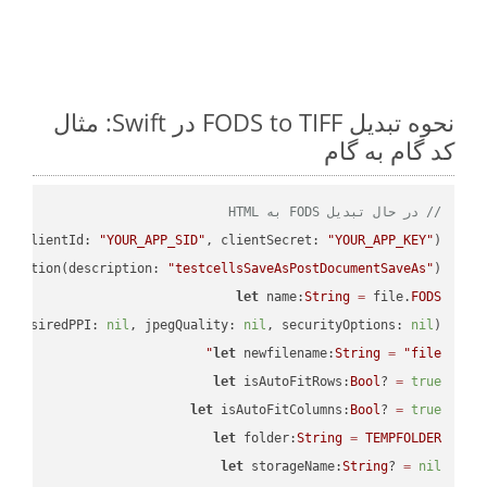
نحوه تبدیل FODS to TIFF در Swift: مثال
کد گام به گام
// در حال تبدیل FODS به HTML
PI
(clientId: 
"YOUR_APP_SID"
, clientSecret: 
"YOUR_APP_KEY"
);

ectation(description: 
"testcellsSaveAsPostDocumentSaveAs"
)

let
 name:
String
=
 file.
FODS
, desiredPPI: 
nil
, jpegQuality: 
nil
, securityOptions: 
nil
)

let
 newfilename:
String
=
"file"
let
 isAutoFitRows:
Bool
? 
=
true
let
 isAutoFitColumns:
Bool
? 
=
true
let
 folder:
String
=
TEMPFOLDER
let
 storageName:
String
? 
=
nil