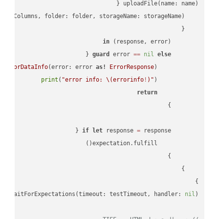
in
        (response, error) 
guard
 error 
==
nil
else
tErrorDataInfo
(error: error 
as!
ErrorResponse
print
(
"error info: 
\(errorinfo
!
)
"
return
if
let
 response 
=
}

lf
.waitForExpectations(timeout: testTimeout, handler: 
nil