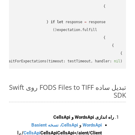
if
let
 response 
=
}

lf
.waitForExpectations(timeout: testTimeout, handler: 
nil
)

تبدیل ساده FODS Files to TIFF روی Swift
SDK
راه اندازی WordsApi و CellsApi
WordsApi
و
CellsApi، نسخه Basient
CellsApi
CellsApi
CellsApi</aient/Client/ را