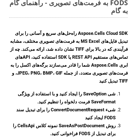
FODS به فرمت‌های تصویری - راهنمای گام
به گام
Aspose.Cells Cloud SDK راه‌حل‌های سریع و آسانی را برای
تبدیل فایل‌های MS Excel به فرمت‌های تصویری مختلف، مشابه
فرآیندی که در بالا برای TIFF نشان داده شد، ارائه می‌کند. چه از
تماس‌های مستقیم REST API یا SDK استفاده کنید، APIهای
ابری Aspose.Cells شما را قادر می‌سازند برگه‌های اکسل را به
فرمت‌های تصویری متعدد، از جمله JPEG، PNG، BMP، GIF، و
TIFF تبدیل کنید
شی
SaveOption
را ایجاد کنید و با استفاده از ویژگی
SaveFormat
فرمت دلخواه را تنظیم کنید.
شیء
ConvertDocumentRequest
را برای تبدیل سند
FODS ایجاد کنید
روش
SaveAsPostDocument
نمونه کلاس CellsApi را
برای تبدیل از FODS فراخوانی کنید.