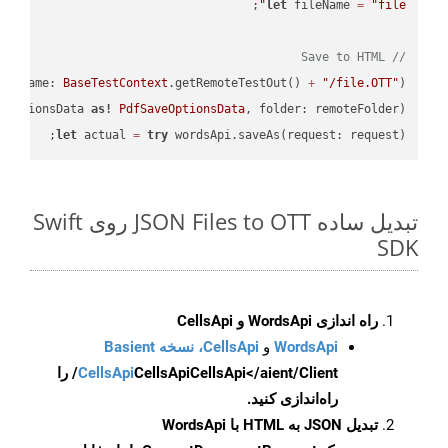
let
 fileName 
=
"file"
// Save to HTML
ileName: 
BaseTestContext
.getRemoteTestOut() 
+
"/file.OTT"
);

eOptionsData 
as!
PdfSaveOptionsData
, folder: remoteFolder);

let
 actual 
=
try
 wordsApi.saveAs(request: request);

تبدیل ساده JSON Files to OTT روی Swift
SDK
راه اندازی WordsApi و CellsApi
WordsApi
و
CellsApi، نسخه Basient
CellsApi
CellsApi
CellsApi</aient/Client/ را
راه‌اندازی کنید.
تبدیل JSON به HTML با WordsApi