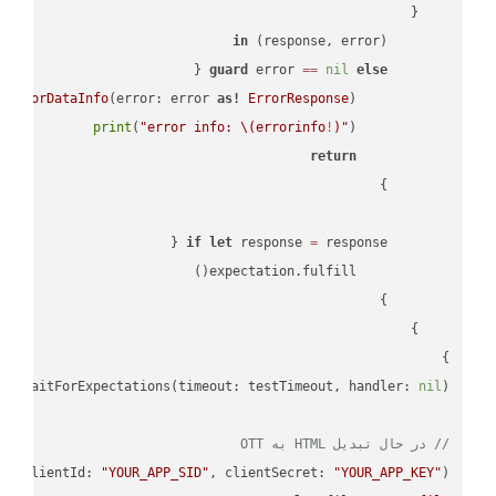
in
        (response, error) 
guard
 error 
==
nil
else
tErrorDataInfo
(error: error 
as!
ErrorResponse
print
(
"error info: 
\(errorinfo
!
)
"
return
if
let
 response 
=
}

lf
.waitForExpectations(timeout: testTimeout, handler: 
nil
// در حال تبدیل HTML به OTT
PI
(clientId: 
"YOUR_APP_SID"
, clientSecret: 
"YOUR_APP_KEY"
);
