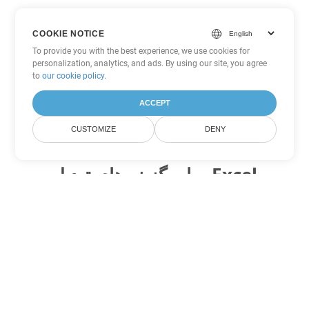
COOKIE NOTICE
To provide you with the best experience, we use cookies for
personalization, analytics, and ads. By using our site, you agree
to
our cookie policy
.
ACCEPT
CUSTOMIZE
DENY
سایر گزینه های تبدیل Excel
JSON را به DOC تبدیل کنید
DOC:
Microsoft Word Binary Format
JSON را به DOT تبدیل کنید
DOT:
Microsoft Word Template Files