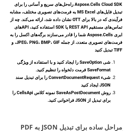
Aspose.Cells Cloud SDK راه‌حل‌های سریع و آسانی را برای
تبدیل فایل‌های MS Excel به فرمت‌های تصویری مختلف، مشابه
فرآیندی که در بالا برای OTT نشان داده شد، ارائه می‌کند. چه از
تماس‌های مستقیم REST API یا SDK استفاده کنید، APIهای
ابری Aspose.Cells شما را قادر می‌سازند برگه‌های اکسل را به
فرمت‌های تصویری متعدد، از جمله JPEG، PNG، BMP، GIF، و
TIFF تبدیل کنید
شی
SaveOption
را ایجاد کنید و با استفاده از ویژگی
SaveFormat
فرمت دلخواه را تنظیم کنید.
شیء
ConvertDocumentRequest
را برای تبدیل سند
JSON ایجاد کنید
روش
SaveAsPostDocument
نمونه کلاس CellsApi را
برای تبدیل از JSON فراخوانی کنید.
مراحل ساده برای تبدیل JSON به PDF