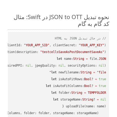
نحوه تبدیل JSON to OTT در Swift: مثال
کد گام به گام
// در حال تبدیل JSON به HTML
PI
(clientId: 
"YOUR_APP_SID"
, clientSecret: 
"YOUR_APP_KEY"
);

ectation(description: 
"testcellsSaveAsPostDocumentSaveAs"
)

let
 name:
String
=
 file.
JSON
, desiredPPI: 
nil
, jpegQuality: 
nil
, securityOptions: 
nil
)

let
 newfilename:
String
=
"file"
let
 isAutoFitRows:
Bool
? 
=
true
let
 isAutoFitColumns:
Bool
? 
=
true
let
 folder:
String
=
TEMPFOLDER
let
 storageName:
String
? 
=
nil