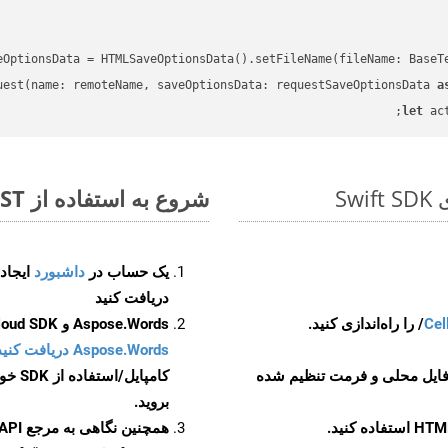
eOptionsData = HTMLSaveOptionsData().setFileName(fileName: BaseT
uest(name: remoteName, saveOptionsData: requestSaveOptionsData 
a
let
 ac
شروع به استفاده از Aspose.Total REST برای PDF to CHM کنید
یک حساب در
داشبورد
دریافت کنید
Cel
Aspose.Words و Aspose.Cells Cloud SDK برای کد منبع Swift را از
Aspose.Words دریافت کنید مخازن GitHub
 فایل محلی و فرمت تنظیم شده
کامپایل/استفاده از SDK خودتان یا برای گزینه های دانلود جایگزین به
بروید.
همچنین نگاهی به مرجع API مبتنی بر Swagger برای