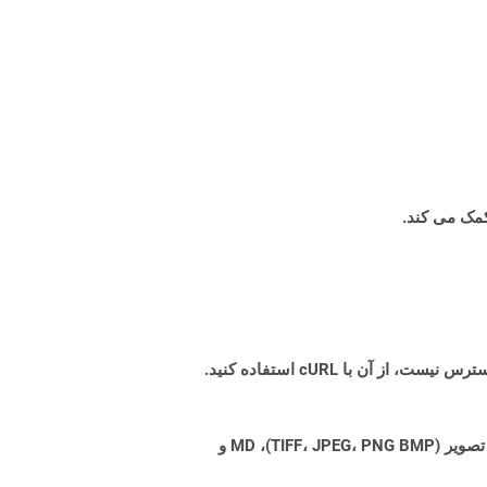
Aspose.Total Cloud می تواند فرمت های فایل را از هر خانواده محصول به هر خانواده محصول دیگری به PDF، DOCX، XPS، تصویر (TIFF، JPEG، PNG BMP)، MD و