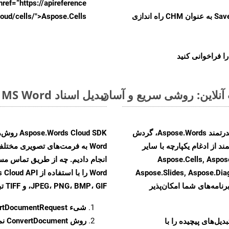
href=“https://apireference بیندازید. برای اطلاعات بیشتر دربار
را از CellsAPI با SaveFormat به عنوان CHM راه اندازی
.aspose.cloud/cells/">Aspose.Cells ر
ا فراخوانی کنید
تبدیل اسناد MS Word از PDF به فرمت‌های تصویری - راهنمای گام به گام
با تبدیل فایل‌های PDF به HTML با استفاده از API قدرتمند Aspose.Words، گردش
ند از ادغام یکپارچه با سایر
Aspose.Cells, Aspose.PDF, Aspos,
Aspose.Slides, Aspose.Di
رنامه‌های شما امکان‌پذیر
JPEG، PNG، BMP، GIF، و TIFF تبدیل کنید.
شیء
rtDocumentRequest
روش
ConvertDocument
و تبدیل‌های پیچیده را با