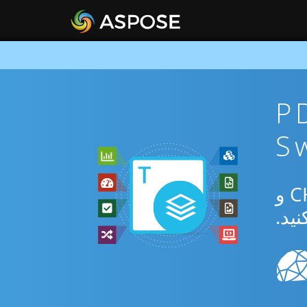
ان PDF To
از برنامه رایگان آنلاین یا Swift SDK برای تبدیل بین PDF و CHM و