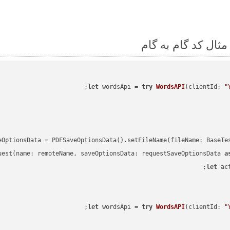
;

let
 wordsApi = 
try
WordsAPI
(
clientId: 
"
eOptionsData = PDFSaveOptionsData().setFileName(fileName: BaseTe
uest(name: remoteName, saveOptionsData: requestSaveOptionsData 
a
let
 ac
;

let
 wordsApi = 
try
WordsAPI
(
clientId: 
"