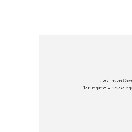
let
 requestSav
let
 request = SaveAsReq