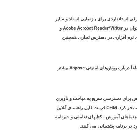
. هدف از این قالب پرونده ، معرفی استانداردی برای بازنمایی اسناد و سایر
مواد مرجع در فرمی است که مستقل از نرم افزار برنامه ، سخت افزار و همچنین سیستم عامل باشد. پرونده های PDF را می توان در Adobe Acrobat Reader/Writer و
از کرد. بسیاری از سوئیت های نرم افزاری در دسترس تجاری همچنین
البته! Aspose Cloud از سرورهای ابری آمازون EC2 استفاده می کند که امنیت و انعطاف پذیری سرویس را تضمین می کند. لطفاً درباره روش‌های امنیتی Aspose بیشتر
ا Microsoft HTML است که شامل مجموعه ای از صفحات HTML است. این شاخص برای دسترسی سریع به مباحث و ناوبری
به قسمتهای مختلف سند راهنما فراهم می کند. پرونده CHM را می توان از طریق گزینه جستجوی ارائه شده برای محتویات جستجو کرد. CHM فرمت فایل راهنمای آنلاین
راهنماهای آموزش ، کتابهای تعاملی و خبرنامه