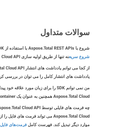
سوالات متداول
شروع با Aspose.Total REST APIs با استفاده از Swift SDK: راهنمای مبتدی
شروع سریع
نه تنها از طریق اولیه سازی Aspose.Total Cloud API راهنمایی می کند، بلکه به نصب کتابخانه های مورد نیاز نیز کمک می کند.
از کجا می توانم یادداشت های انتشار Aspose.Total Cloud API را برای Swift پیدا کنم؟
یادداشت های انتشار کامل را می توان در بررسی کر
من نمی توانم SDK را برای زبان مورد علاقه خود پیدا کنم. باید چکار کنم؟
Aspose.Total Cloud همچنین به عنوان یک Docker Container در دسترس است. در صورتی که SDK مورد نیاز شما هنوز در دسترس نیست، از آن با cURL استفاده کنید.
چه فرمت های فایلی توسط Aspose.Total Cloud API پشتیبانی می شود؟
موارد دیگر تبدیل کند. فهرست کامل
فرمت‌های فایل 