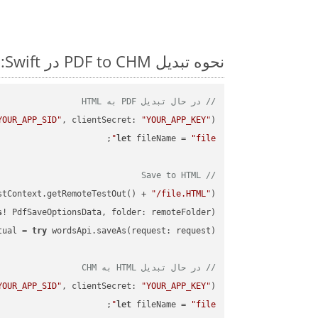
نحوه تبدیل PDF to CHM در Swift: مثال کد گام به گام
// در حال تبدیل PDF به HTML
YOUR_APP_SID"
, clientSecret: 
"YOUR_APP_KEY"
)
let
 fileName = 
"file"
// Save to HTML
stContext.getRemoteTestOut() + 
"/file.HTML"
);

s
! PdfSaveOptionsData, folder: remoteFolder);

tual = 
try
// در حال تبدیل HTML به CHM
YOUR_APP_SID"
, clientSecret: 
"YOUR_APP_KEY"
)
let
 fileName = 
"file"