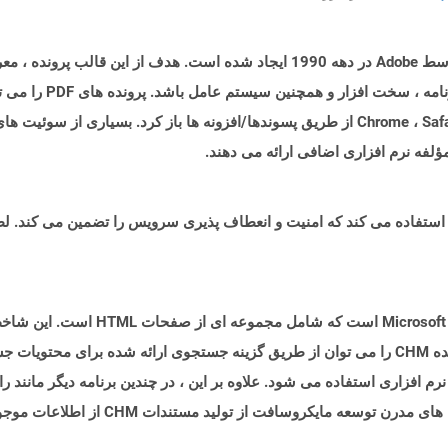
قالب اسناد قابل حمل (PDF) نوعی سند است که توسط Adobe در دهه 1990 ایجاد شده است
همچنین در اکثر مرورگرهای مدرن مانند Chrome ، Safari ، Firefox از طریق پسوندها/افزونه ها ب
فرمت فایل CHM نشان دهنده پرونده راهنم
ت نرم افزاری استفاده می شود. علاوه بر این ، در چندین برنامه دیگر مانند 
ت از تولید مستندات CHM از اطلاعات موجود در برنامه پشتیبانی می کنند.