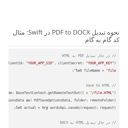
نحوه تبدیل PDF to DOCX در Swift: مثال
کد گام به گام
// در حال تبدیل PDF به HTML
PI
(
clientId: 
"YOUR_APP_SID"
, clientSecret: 
"YOUR_APP_KEY"
)
let
 fileName = 
"file"
// Save to HTML
leName: BaseTestContext.getRemoteTestOut() + 
"/file.HTML"
);

eOptionsData 
as
! PdfSaveOptionsData, folder: remoteFolder);

let
 actual = 
try
// در حال تبدیل HTML به DOCX