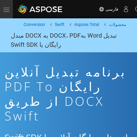
فارسی
Toggle navigation
محصولات
Aspose.Total
Swift
Conversion
تبدیل Word بهDOCX، PDF به DOCX مبدل
رایگان یا Swift SDK
برنامه تبدیل آنلاین
رایگان PDF To
DOCX از طریق
Swift