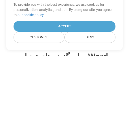
To provide you with the best experience, we use cookies for
personalization, analytics, and ads. By using our site, you agree
to
our cookie policy
.
ACCEPT
CUSTOMIZE
DENY
سایر گزینه های تبدیل Word
PDF را به DOC تبدیل کنید
DOC:
Microsoft Word Binary Format
PDF را به DOT تبدیل کنید
DOT:
Microsoft Word Template Files
PDF را به DOCX تبدیل کنید
DOCX:
Office 2007+ Word Document