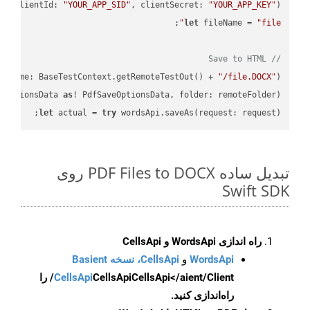
PI
(
clientId: 
"YOUR_APP_SID"
, clientSecret: 
"YOUR_APP_KEY"
)
let
 fileName = 
"file"
// Save to HTML
leName: BaseTestContext.getRemoteTestOut() + 
"/file.DOCX"
);

eOptionsData 
as
! PdfSaveOptionsData, folder: remoteFolder);

let
 actual = 
try
 wordsApi.saveAs(request: request);

تبدیل ساده PDF Files to DOCX روی
Swift SDK
راه اندازی WordsApi و CellsApi
WordsApi
و
CellsApi، نسخه Basient
CellsApi
CellsApi
CellsApi</aient/Client/ را
راه‌اندازی کنید.