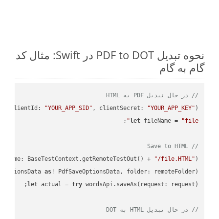
نحوه تبدیل PDF to DOT در Swift: مثال کد
گام به گام
// در حال تبدیل PDF به HTML
PI
(
clientId: 
"YOUR_APP_SID"
, clientSecret: 
"YOUR_APP_KEY"
)
let
 fileName = 
"file"
// Save to HTML
leName: BaseTestContext.getRemoteTestOut() + 
"/file.HTML"
);

eOptionsData 
as
! PdfSaveOptionsData, folder: remoteFolder);

let
 actual = 
try
// در حال تبدیل HTML به DOT