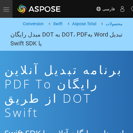
فارسی
Toggle navigation
محصولات
Aspose.Total
Swift
Conversion
تبدیل Word بهDOT، PDF به DOT مبدل رایگان
یا Swift SDK
برنامه تبدیل آنلاین
رایگان PDF To
DOT از طریق
Swift