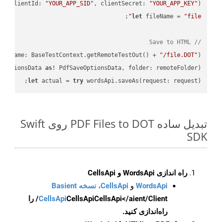
PI
(
clientId: 
"YOUR_APP_SID"
, clientSecret: 
"YOUR_APP_KEY"
)
let
 fileName = 
"file"
// Save to HTML
ileName: BaseTestContext.getRemoteTestOut() + 
"/file.DOT"
);

eOptionsData 
as
! PdfSaveOptionsData, folder: remoteFolder);

let
 actual = 
try
 wordsApi.saveAs(request: request);

تبدیل ساده PDF Files to DOT روی Swift
SDK
راه اندازی WordsApi و CellsApi
WordsApi
و
CellsApi، نسخه Basient
CellsApi
CellsApi
CellsApi</aient/Client/ را
راه‌اندازی کنید.