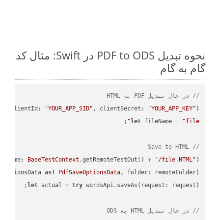
نحوه تبدیل PDF to ODS در Swift: مثال کد
گام به گام
// در حال تبدیل PDF به HTML
PI
(clientId: 
"YOUR_APP_SID"
, clientSecret: 
"YOUR_APP_KEY"
);

let
 fileName 
=
"file"
// Save to HTML
leName: 
BaseTestContext
.getRemoteTestOut() 
+
"/file.HTML"
);

eOptionsData 
as!
PdfSaveOptionsData
, folder: remoteFolder);

let
 actual 
=
try
// در حال تبدیل HTML به ODS