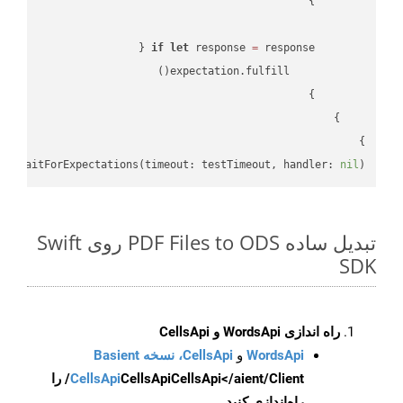
if
let
 response 
=
}

lf
.waitForExpectations(timeout: testTimeout, handler: 
nil
)

تبدیل ساده PDF Files to ODS روی Swift
SDK
راه اندازی WordsApi و CellsApi
WordsApi
و
CellsApi، نسخه Basient
CellsApi
CellsApi
CellsApi</aient/Client/ را
راه‌اندازی کنید.