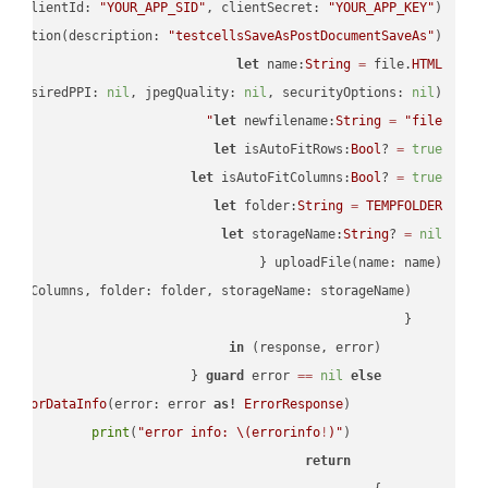
PI
(clientId: 
"YOUR_APP_SID"
, clientSecret: 
"YOUR_APP_KEY"
);

ectation(description: 
"testcellsSaveAsPostDocumentSaveAs"
)

let
 name:
String
=
 file.
HTML
, desiredPPI: 
nil
, jpegQuality: 
nil
, securityOptions: 
nil
)

let
 newfilename:
String
=
"file"
let
 isAutoFitRows:
Bool
? 
=
true
let
 isAutoFitColumns:
Bool
? 
=
true
let
 folder:
String
=
TEMPFOLDER
let
 storageName:
String
? 
=
nil
in
        (response, error) 
guard
 error 
==
nil
else
tErrorDataInfo
(error: error 
as!
ErrorResponse
print
(
"error info: 
\(errorinfo
!
)
"
return