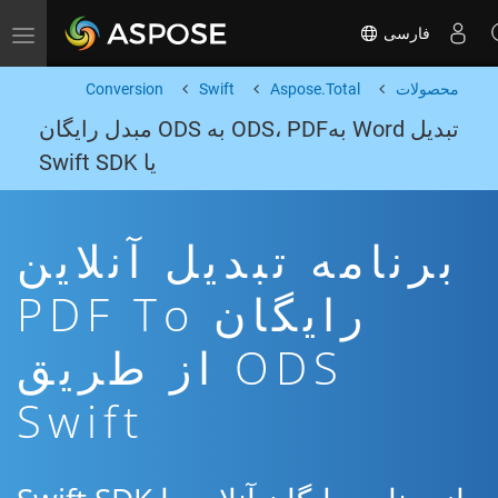
فارسی
Toggle navigation
محصولات
Aspose.Total
Swift
Conversion
تبدیل Word بهODS، PDF به ODS مبدل رایگان
یا Swift SDK
برنامه تبدیل آنلاین
رایگان PDF To
ODS از طریق
Swift