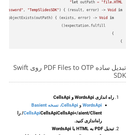
let
 outPath 
=
"file.HTML"
 
"password"
, 
"TempSlidesSDK"
) { (result, error) -> 
Void
in
API
.objectExists(outPath) { (exists, error) -> 
Void
in
}

تبدیل ساده PDF Files to OTP روی Swift
SDK
راه اندازی WordsApi و CellsApi
WordsApi
و
CellsApi، نسخه Basient
CellsApi
CellsApi
CellsApi</aient/Client/ را
راه‌اندازی کنید.
تبدیل PDF به HTML با WordsApi