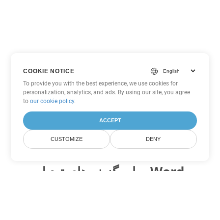
COOKIE NOTICE
To provide you with the best experience, we use cookies for
personalization, analytics, and ads. By using our site, you agree
to
our cookie policy
.
ACCEPT
CUSTOMIZE
DENY
سایر گزینه های تبدیل Word
PDF را به DOC تبدیل کنید
DOC:
Microsoft Word Binary Format