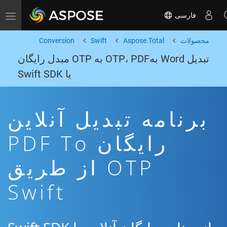
فارسی
Toggle navigation
محصولات
Aspose.Total
Swift
Conversion
تبدیل Word بهOTP، PDF به OTP مبدل رایگان
یا Swift SDK
برنامه تبدیل آنلاین
رایگان PDF To
OTP از طریق
Swift