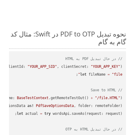
نحوه تبدیل PDF to OTP در Swift: مثال کد
گام به گام
// در حال تبدیل PDF به HTML
PI
(clientId: 
"YOUR_APP_SID"
, clientSecret: 
"YOUR_APP_KEY"
);

let
 fileName 
=
"file"
// Save to HTML
leName: 
BaseTestContext
.getRemoteTestOut() 
+
"/file.HTML"
);

eOptionsData 
as!
PdfSaveOptionsData
, folder: remoteFolder);

let
 actual 
=
try
// در حال تبدیل HTML به OTP