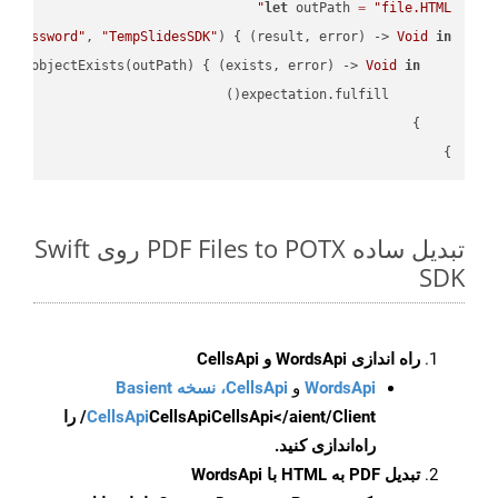
let
 outPath 
=
"file.HTML"
 
"password"
, 
"TempSlidesSDK"
) { (result, error) -> 
Void
in
API
.objectExists(outPath) { (exists, error) -> 
Void
in
}

تبدیل ساده PDF Files to POTX روی Swift
SDK
راه اندازی WordsApi و CellsApi
WordsApi
و
CellsApi، نسخه Basient
CellsApi
CellsApi
CellsApi</aient/Client/ را
راه‌اندازی کنید.
تبدیل PDF به HTML با WordsApi