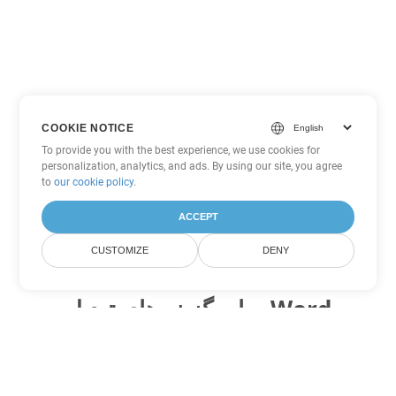
COOKIE NOTICE
To provide you with the best experience, we use cookies for
personalization, analytics, and ads. By using our site, you agree
to
our cookie policy
.
ACCEPT
CUSTOMIZE
DENY
سایر گزینه های تبدیل Word
PDF را به DOC تبدیل کنید
DOC:
Microsoft Word Binary Format