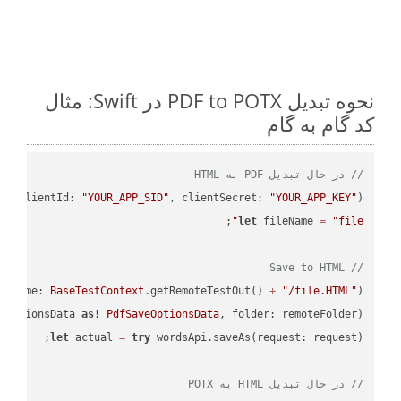
نحوه تبدیل PDF to POTX در Swift: مثال
کد گام به گام
// در حال تبدیل PDF به HTML
PI
(clientId: 
"YOUR_APP_SID"
, clientSecret: 
"YOUR_APP_KEY"
);

let
 fileName 
=
"file"
// Save to HTML
leName: 
BaseTestContext
.getRemoteTestOut() 
+
"/file.HTML"
);

eOptionsData 
as!
PdfSaveOptionsData
, folder: remoteFolder);

let
 actual 
=
try
// در حال تبدیل HTML به POTX