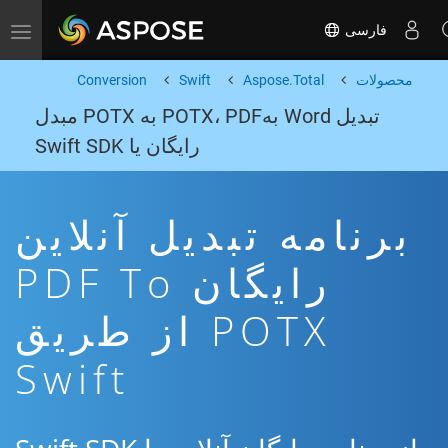
فارسی
Toggle navigation
محصولات
Aspose.Total
Swift
Conversion
تبدیل Word بهPOTX، PDF به POTX مبدل
رایگان یا Swift SDK
برنامه تبدیل آنلاین
رایگان PDF To
POTX از طریق
Swift