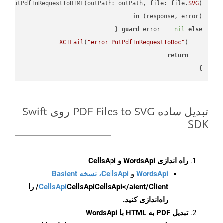
PI
.putPdfInRequestToHTML(outPath: outPath, file: file.
SVG
in
(response, error) 
guard
 error 
==
nil
else
XCTFail
(
"error PutPdfInRequestToDoc"
return
}

تبدیل ساده PDF Files to SVG روی Swift
SDK
راه اندازی WordsApi و CellsApi
WordsApi
و
CellsApi، نسخه Basient
CellsApi
CellsApi
CellsApi</aient/Client/ را
راه‌اندازی کنید.
تبدیل PDF به HTML با WordsApi