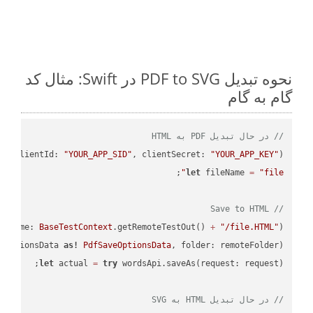
نحوه تبدیل PDF to SVG در Swift: مثال کد
گام به گام
// در حال تبدیل PDF به HTML
PI
(clientId: 
"YOUR_APP_SID"
, clientSecret: 
"YOUR_APP_KEY"
);

let
 fileName 
=
"file"
// Save to HTML
leName: 
BaseTestContext
.getRemoteTestOut() 
+
"/file.HTML"
);

eOptionsData 
as!
PdfSaveOptionsData
, folder: remoteFolder);

let
 actual 
=
try
// در حال تبدیل HTML به SVG