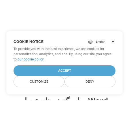
COOKIE NOTICE
To provide you with the best experience, we use cookies for
personalization, analytics, and ads. By using our site, you agree
to
our cookie policy
.
ACCEPT
CUSTOMIZE
DENY
سایر گزینه های تبدیل Word
PDF را به DOC تبدیل کنید
DOC:
Microsoft Word Binary Format