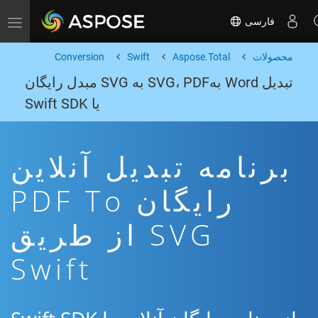
فارسی
Toggle navigation
محصولات
Aspose.Total
Swift
Conversion
تبدیل Word بهSVG، PDF به SVG مبدل رایگان
یا Swift SDK
برنامه تبدیل آنلاین
رایگان PDF To
SVG از طریق
Swift