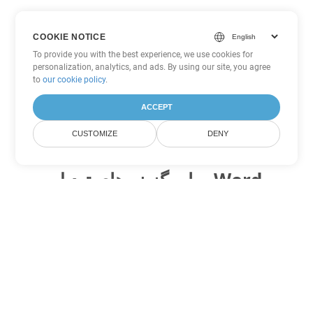
COOKIE NOTICE
To provide you with the best experience, we use cookies for
personalization, analytics, and ads. By using our site, you agree
to
our cookie policy
.
ACCEPT
CUSTOMIZE
DENY
سایر گزینه های تبدیل Word
PDF را به DOC تبدیل کنید
DOC:
Microsoft Word Binary Format
PDF را به DOT تبدیل کنید
DOT:
Microsoft Word Template Files