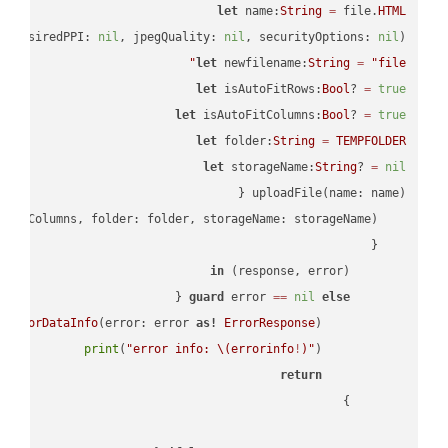
let
 name:
String
=
 file.
HTML
, desiredPPI: 
nil
, jpegQuality: 
nil
, securityOptions: 
nil
)

let
 newfilename:
String
=
"file"
let
 isAutoFitRows:
Bool
? 
=
true
let
 isAutoFitColumns:
Bool
? 
=
true
let
 folder:
String
=
TEMPFOLDER
let
 storageName:
String
? 
=
nil
in
        (response, error) 
guard
 error 
==
nil
else
tErrorDataInfo
(error: error 
as!
ErrorResponse
print
(
"error info: 
\(errorinfo
!
)
"
return