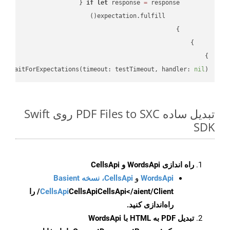
if
let
 response 
=
}

lf
.waitForExpectations(timeout: testTimeout, handler: 
nil
)

تبدیل ساده PDF Files to SXC روی Swift
SDK
راه اندازی WordsApi و CellsApi
WordsApi
و
CellsApi، نسخه Basient
CellsApi
CellsApi
CellsApi</aient/Client/ را
راه‌اندازی کنید.
تبدیل PDF به HTML با WordsApi