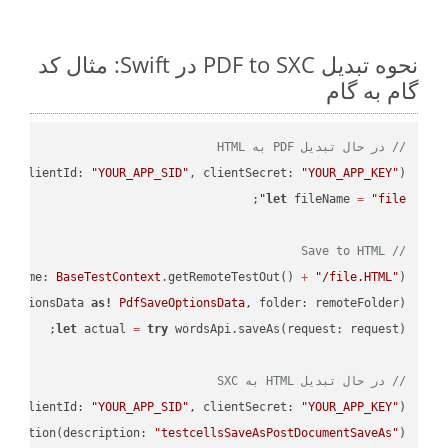
نحوه تبدیل PDF to SXC در Swift: مثال کد
گام به گام
// در حال تبدیل PDF به HTML
PI
(clientId: 
"YOUR_APP_SID"
, clientSecret: 
"YOUR_APP_KEY"
);

let
 fileName 
=
"file"
// Save to HTML
leName: 
BaseTestContext
.getRemoteTestOut() 
+
"/file.HTML"
);

eOptionsData 
as!
PdfSaveOptionsData
, folder: remoteFolder);

let
 actual 
=
try
// در حال تبدیل HTML به SXC
PI
(clientId: 
"YOUR_APP_SID"
, clientSecret: 
"YOUR_APP_KEY"
);

ectation(description: 
"testcellsSaveAsPostDocumentSaveAs"
)
