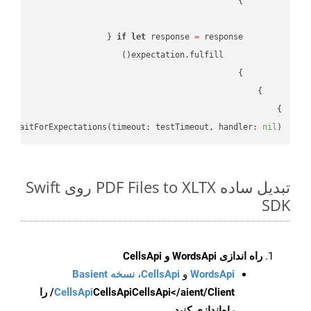
if
let
 response 
=
}

lf
.waitForExpectations(timeout: testTimeout, handler: 
nil
)

تبدیل ساده PDF Files to XLTX روی Swift
SDK
راه اندازی WordsApi و CellsApi
WordsApi
و
CellsApi، نسخه Basient
CellsApi
CellsApi
CellsApi</aient/Client/ را
راه‌اندازی کنید.