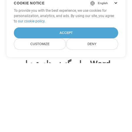
COOKIE NOTICE
To provide you with the best experience, we use cookies for
personalization, analytics, and ads. By using our site, you agree
to
our cookie policy
.
ACCEPT
CUSTOMIZE
DENY
سایر گزینه های تبدیل Word
PDF را به DOC تبدیل کنید
DOC:
Microsoft Word Binary Format
PDF را به DOT تبدیل کنید
DOT:
Microsoft Word Template Files
PDF را به DOCX تبدیل کنید