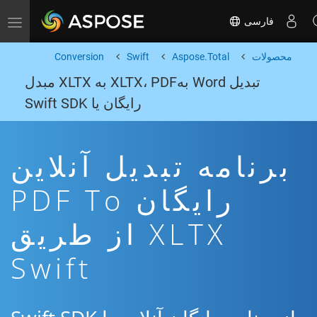
فارسی
Toggle navigation
محصولات
Aspose.Total
Swift
Conversion
تبدیل Word بهXLTX، PDF به XLTX مبدل
رایگان یا Swift SDK
برنامه تبدیل آنلاین
رایگان PDF To
XLTX از طریق
Swift