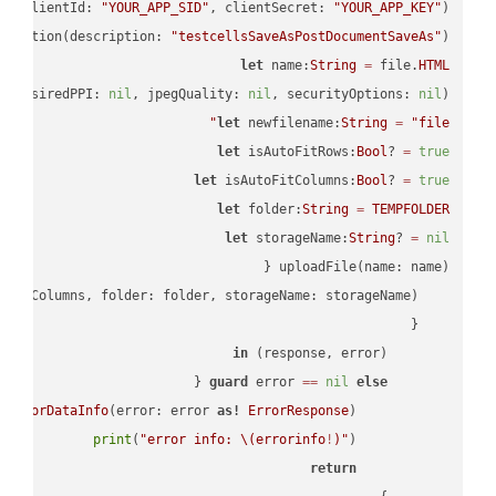
PI
(clientId: 
"YOUR_APP_SID"
, clientSecret: 
"YOUR_APP_KEY"
);

ectation(description: 
"testcellsSaveAsPostDocumentSaveAs"
)

let
 name:
String
=
 file.
HTML
, desiredPPI: 
nil
, jpegQuality: 
nil
, securityOptions: 
nil
)

let
 newfilename:
String
=
"file"
let
 isAutoFitRows:
Bool
? 
=
true
let
 isAutoFitColumns:
Bool
? 
=
true
let
 folder:
String
=
TEMPFOLDER
let
 storageName:
String
? 
=
nil
in
        (response, error) 
guard
 error 
==
nil
else
tErrorDataInfo
(error: error 
as!
ErrorResponse
print
(
"error info: 
\(errorinfo
!
)
"
return