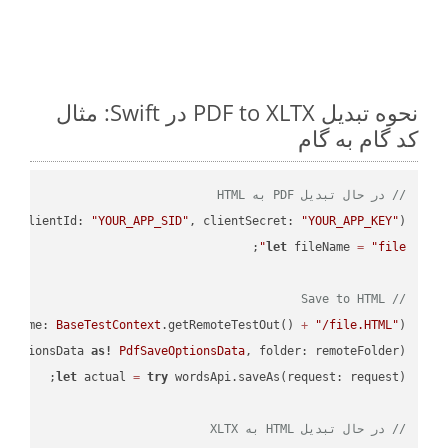
نحوه تبدیل PDF to XLTX در Swift: مثال
کد گام به گام
// در حال تبدیل PDF به HTML
PI
(clientId: 
"YOUR_APP_SID"
, clientSecret: 
"YOUR_APP_KEY"
);

let
 fileName 
=
"file"
// Save to HTML
leName: 
BaseTestContext
.getRemoteTestOut() 
+
"/file.HTML"
);

eOptionsData 
as!
PdfSaveOptionsData
, folder: remoteFolder);

let
 actual 
=
try
// در حال تبدیل HTML به XLTX