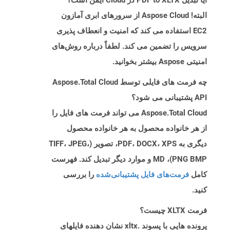
آیا تبدیل PDF to XLTX در Cloud ایمن است؟
البته! Aspose Cloud از سرورهای ابری آمازون
EC2 استفاده می کند که امنیت و انعطاف پذیری
سرویس را تضمین می کند. لطفاً درباره روش‌های
امنیتی Aspose بیشتر بخوانید.
چه فرمت های فایلی توسط Aspose.Total Cloud
API پشتیبانی می شود؟
Aspose.Total Cloud می تواند فرمت های فایل را
از هر خانواده محصول به هر خانواده محصول
دیگری به PDF، DOCX، XPS، تصویر (TIFF، JPEG،
PNG BMP)، MD و موارد دیگر تبدیل کند. فهرست
کامل
فرمت‌های فایل پشتیبانی‌شده
را بررسی
کنید.
فرمت XLTX چیست؟
پرونده هایی با پسوند .xltx نشان دهنده فایلهای