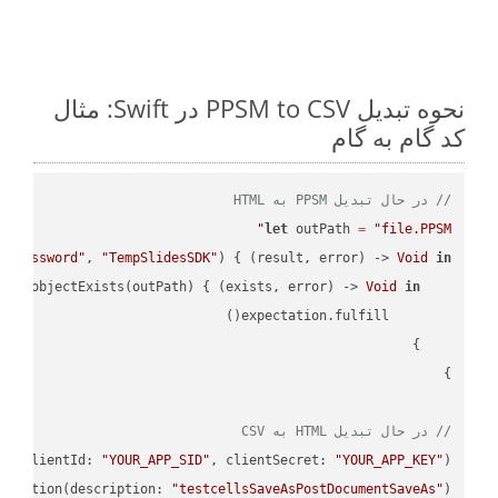
نحوه تبدیل PPSM to CSV در Swift: مثال
کد گام به گام
// در حال تبدیل PPSM به HTML
let
 outPath 
=
"file.PPSM"
 
"password"
, 
"TempSlidesSDK"
) { (result, error) -> 
Void
in
API
.objectExists(outPath) { (exists, error) -> 
Void
in
// در حال تبدیل HTML به CSV
PI
(clientId: 
"YOUR_APP_SID"
, clientSecret: 
"YOUR_APP_KEY"
);

ectation(description: 
"testcellsSaveAsPostDocumentSaveAs"
)
