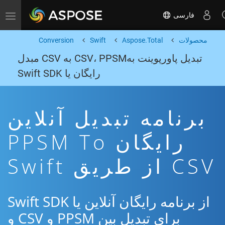
فارسی
Toggle navigation
محصولات
Aspose.Total
Swift
Conversion
تبدیل پاورپوینت بهCSV، PPSM به CSV مبدل
رایگان یا Swift SDK
برنامه تبدیل آنلاین
رایگان PPSM To
CSV از طریق Swift
از برنامه رایگان آنلاین یا Swift SDK
برای تبدیل بین PPSM و CSV و