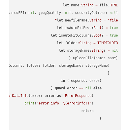
let
 name:
String
=
 file.
HTML
, desiredPPI: 
nil
, jpegQuality: 
nil
, securityOptions: 
nil
)

let
 newfilename:
String
=
"file"
let
 isAutoFitRows:
Bool
? 
=
true
let
 isAutoFitColumns:
Bool
? 
=
true
let
 folder:
String
=
TEMPFOLDER
let
 storageName:
String
? 
=
nil
in
        (response, error) 
guard
 error 
==
nil
else
tErrorDataInfo
(error: error 
as!
ErrorResponse
print
(
"error info: 
\(errorinfo
!
)
"
return