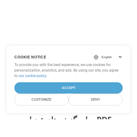
COOKIE NOTICE
To provide you with the best experience, we use cookies for
personalization, analytics, and ads. By using our site, you agree
to
our cookie policy
.
ACCEPT
CUSTOMIZE
DENY
سایر گزینه های تبدیل PDF
WEB را به DOC تبدیل کنید