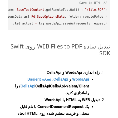
// Save to HTML
ileName: 
BaseTestContext
.getRemoteTestOut() 
+
"/file.PDF"
);

eOptionsData 
as!
PdfSaveOptionsData
, folder: remoteFolder);

let
 actual 
=
try
 wordsApi.saveAs(request: request);

تبدیل ساده WEB Files to PDF روی Swift
SDK
راه اندازی WordsApi و CellsApi
WordsApi
و
CellsApi، نسخه Basient
CellsApi
CellsApi
CellsApi</aient/Client/ را
راه‌اندازی کنید.
تبدیل WEB به HTML با WordsApi
یک
ConvertDocumentRequest
با نام فایل
محلی و فرمت تنظیم شده روی HTML ایجاد