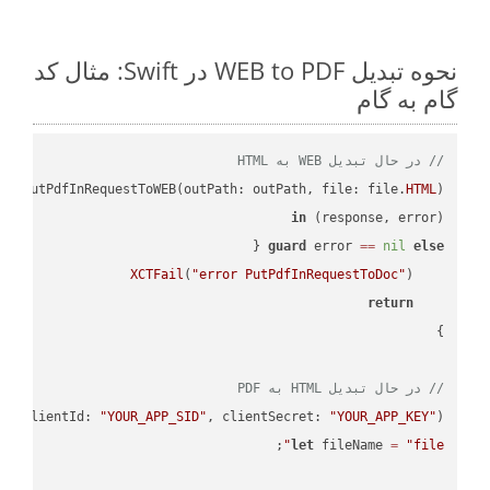
نحوه تبدیل WEB to PDF در Swift: مثال کد
گام به گام
// در حال تبدیل WEB به HTML
PI
.putPdfInRequestToWEB(outPath: outPath, file: file.
HTML
in
(response, error) 
guard
 error 
==
nil
else
XCTFail
(
"error PutPdfInRequestToDoc"
return
// در حال تبدیل HTML به PDF
PI
(clientId: 
"YOUR_APP_SID"
, clientSecret: 
"YOUR_APP_KEY"
);

let
 fileName 
=
"file"