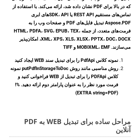
که در بالا برای PDF نشان داده شد، ارائه می‌کند. با استفاده از
تماس‌های مستقیم REST API یا SDK، API‌های ابری
Aspose.PDF تبدیل فایل‌های PDF و صفحات وب را به
فرمت‌های متعدد، از جمله HTML، PDFA، SVG، EPUB، TEX،
XML، XPS، XLS، XLSX، PPTX، DOC، DOCX، امکان‌پذیر
می‌سازند. MOBIXML، EMF و TIFF
نمونه کلاس
PdfApi
را برای تبدیل سند WEB ایجاد کنید
روش مناسبی مانند روش
putPdfInStorageToDoc
نمونه
کلاس PDFApi را برای تبدیل از WEB فراخوانی کنید و
فرمت مورد نظر را به عنوان پارامتر دوم ارائه دهید. %!
(EXTRA string=PDF)
مراحل ساده برای تبدیل WEB به PDF
آنلاین