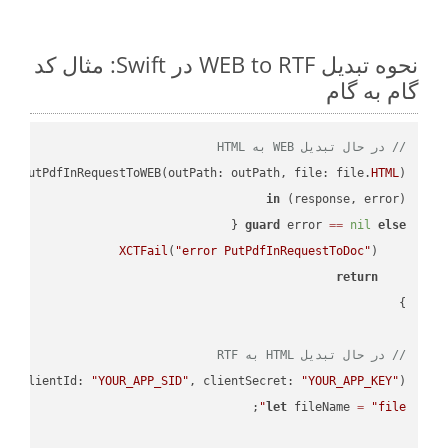
نحوه تبدیل WEB to RTF در Swift: مثال کد
گام به گام
// در حال تبدیل WEB به HTML
PI
.putPdfInRequestToWEB(outPath: outPath, file: file.
HTML
in
(response, error) 
guard
 error 
==
nil
else
XCTFail
(
"error PutPdfInRequestToDoc"
return
// در حال تبدیل HTML به RTF
PI
(clientId: 
"YOUR_APP_SID"
, clientSecret: 
"YOUR_APP_KEY"
);

let
 fileName 
=
"file"