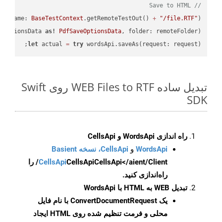
// Save to HTML
ileName: 
BaseTestContext
.getRemoteTestOut() 
+
"/file.RTF"
);

eOptionsData 
as!
PdfSaveOptionsData
, folder: remoteFolder);

let
 actual 
=
try
 wordsApi.saveAs(request: request);

تبدیل ساده WEB Files to RTF روی Swift
SDK
راه اندازی WordsApi و CellsApi
WordsApi
و
CellsApi، نسخه Basient
CellsApi
CellsApi
CellsApi</aient/Client/ را
راه‌اندازی کنید.
تبدیل WEB به HTML با WordsApi
یک
ConvertDocumentRequest
با نام فایل
محلی و فرمت تنظیم شده روی HTML ایجاد