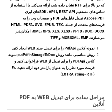
که در بالا برای RTF نشان داده شد، ارائه می‌کند. با استفاده از
تماس‌های مستقیم REST API یا SDK، API‌های ابری
Aspose.PDF تبدیل فایل‌های PDF و صفحات وب را به
فرمت‌های متعدد، از جمله HTML، PDFA، SVG، EPUB، TEX،
XML، XPS، XLS، XLSX، PPTX، DOC، DOCX، امکان‌پذیر
می‌سازند. MOBIXML، EMF و TIFF
نمونه کلاس
PdfApi
را برای تبدیل سند WEB ایجاد کنید
روش مناسبی مانند روش
putPdfInStorageToDoc
نمونه
کلاس PDFApi را برای تبدیل از WEB فراخوانی کنید و
فرمت مورد نظر را به عنوان پارامتر دوم ارائه دهید. %!
(EXTRA string=RTF)
مراحل ساده برای تبدیل WEB به PDF
آنلاین