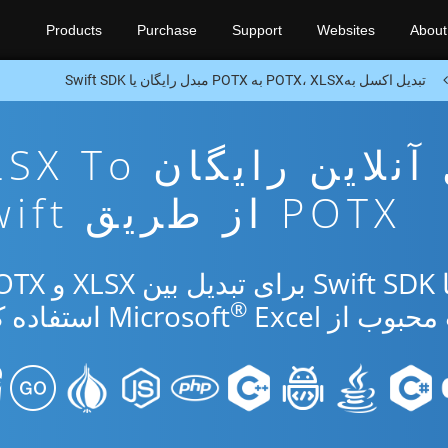
Products
Purchase
Support
Websites
About
تبدیل اکسل بهPOTX، XLSX به POTX مبدل رایگان یا Swift SDK
برنامه تبدیل آنلاین رایگان
POTX از طریق Swift
®
از Microsoft
Excel استفاده کنید.