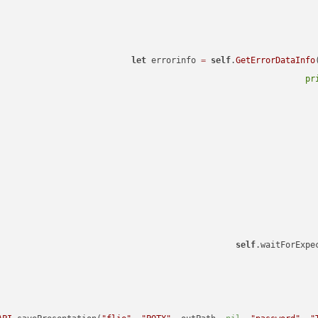
let
 errorinfo 
=
self
.
GetErrorDataInfo
pr
self
.waitForExpe