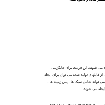
رائه الگوی پاورپوینت مایکروسافت است که با Microsoft PowerPoint 2007 و بالاتر ایجاد می شوند. این فرمت برای جایگزینی
اخته شده است ایجاد شده و با PowerPoint 97-2003 پشتیبانی می شود. از فایلهای تولید شده می توان برای ایجاد
 می تواند شامل سبک ها ، پس زمینه ها ،
ایجاد می شوند.