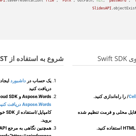
API
.savePresentation(
"flie"
, 
"POTX"
, outPath, 
nil
, 
"password"
, 
"
SlidesAPI
.objectExis
شروع به استفاده از Aspose.Total REST برای XLSX to POTX کنید
یک حساب در
داشبورد
دریافت کنید
Cel
Aspose.Words و Aspose.Cells Cloud SDK برای کد منبع Swift را از
Aspose.Words دریافت کنید مخازن GitHub
 فایل محلی و فرمت تنظیم شده
کامپایل/استفاده از SDK خودتان یا برای گزینه های دانلود جایگزین به
بروید.
همچنین نگاهی به مرجع API مبتنی بر Swagger برای
href=“https://apireference بیندازید. برای اطلاعات بیشتر دربار