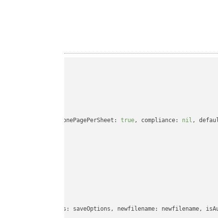
ompatibility: 
nil
, onePagePerSheet: 
true
, compliance: 
nil
, defau