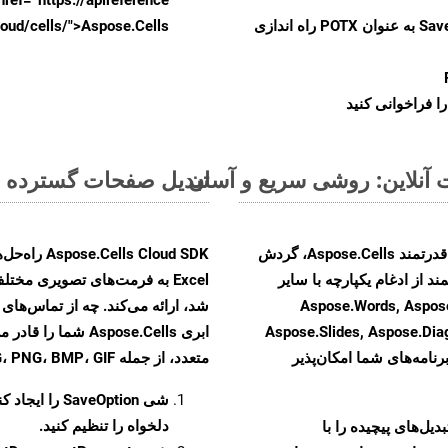
را از CellsAPI با SaveFormat به عنوان POTX راه اندازی
.aspose.cloud/cells/">Aspose.Cells ر
ا فراخوانی کنید
تبدیل صفحات گسترده MS Excel از XLSX به فرمت‌های تصویری - راهنمای گام به گام
با تبدیل فایل‌های XLSX به HTML با استفاده از API قدرتمند Aspose.Cells، گردش
ند از ادغام یکپارچه با سایر
Aspose.Words, Aspose.PDF, Aspose,
Aspose.Slides, Aspose.Di
ابری Aspose.Cells 
رنامه‌های شما امکان‌پذیر
متعدد، از جمله JPEG، PNG، BMP، GIF، و TIFF تبدیل کنید
شی
SaveOption
را ایجاد کن
دلخواه را تنظیم کنید.
و تبدیل‌های پیچیده را با