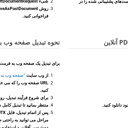
شیء
rtDocumentRequest
مت‌های پشتیبانی شده را در
روش
veAsPostDocument
فراخوانی کنید.
نحوه تبدیل صفحه وب به ف
برای تبدیل یک صفحه وب به فرمت POTX، مراحل زیر را دنبال کنید
از وب سایت
“صفحه وب به POTX”
URL صفحه وب را که می خو
کنید.
برای شروع فرآیند تبدیل، روی
منتظر بمانید تا تبدیل کامل 
دسترسی آفلاین و استفاده بیش