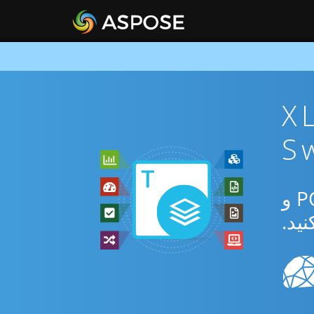
 XLSX To
از برنامه رایگان آنلاین یا Swift SDK برای تبدیل بین XLSX و POTX و