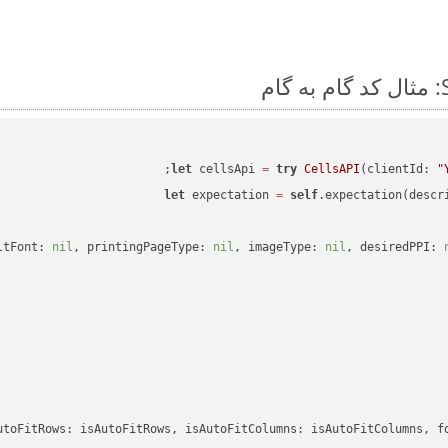
let
 cellsApi 
=
try
CellsAPI
(clientId: 
"
let
 expectation 
=
self
.expectation(descr
ltFont: 
nil
, printingPageType: 
nil
, imageType: 
nil
, desiredPPI: 