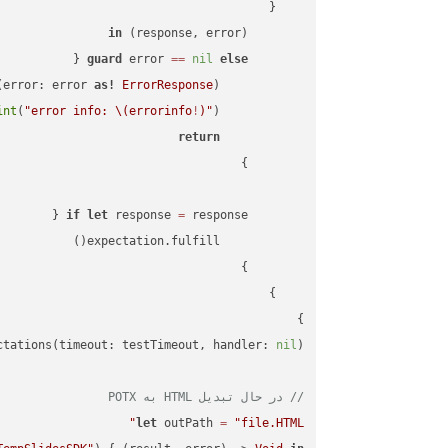
in
        (response, error) 
guard
 error 
==
nil
else
(error: error 
as!
ErrorResponse
int
(
"error info: 
\(errorinfo
!
)
"
return
if
let
 response 
=
}

ctations(timeout: testTimeout, handler: 
nil
// در حال تبدیل HTML به POTX
let
 outPath 
=
"file.HTML"