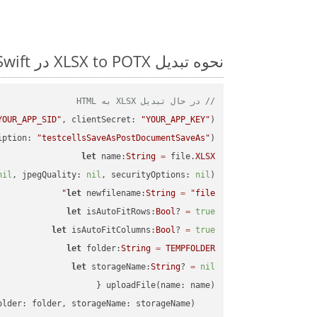
نحوه تبدیل XLSX to POTX در Swift: مثال کد گام به گام
// در حال تبدیل XLSX به HTML
YOUR_APP_SID"
, clientSecret: 
"YOUR_APP_KEY"
);

iption: 
"testcellsSaveAsPostDocumentSaveAs"
)

let
 name:
String
=
 file.
XLSX
nil
, jpegQuality: 
nil
, securityOptions: 
nil
)

let
 newfilename:
String
=
"file"
let
 isAutoFitRows:
Bool
? 
=
true
let
 isAutoFitColumns:
Bool
? 
=
true
let
 folder:
String
=
TEMPFOLDER
let
 storageName:
String
? 
=
nil