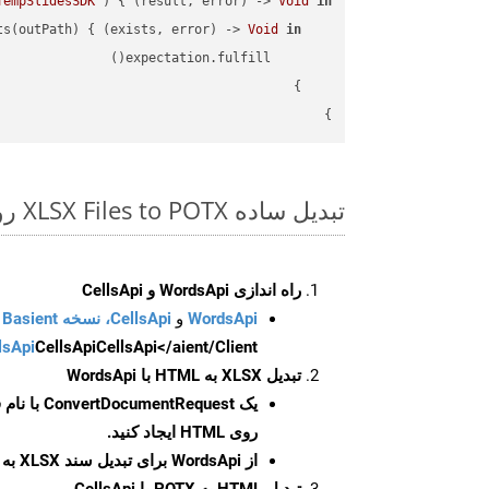
TempSlidesSDK"
) { (result, error) -> 
Void
in
ts(outPath) { (exists, error) -> 
Void
in
}

تبدیل ساده XLSX Files to POTX روی Swift SDK
راه اندازی WordsApi و CellsApi
WordsApi
و
CellsApi، نسخه Basient
CellsApi</aient/Client/ را راه‌اندازی کنید.
CellsApi
lsApi
تبدیل XLSX به HTML با WordsApi
یک
ConvertDocumentRequest
با نام
روی HTML ایجاد کنید.
از WordsApi برای تبدیل سند XLSX به HTML استفاده کنید.
تبدیل HTML به POTX با CellsApi