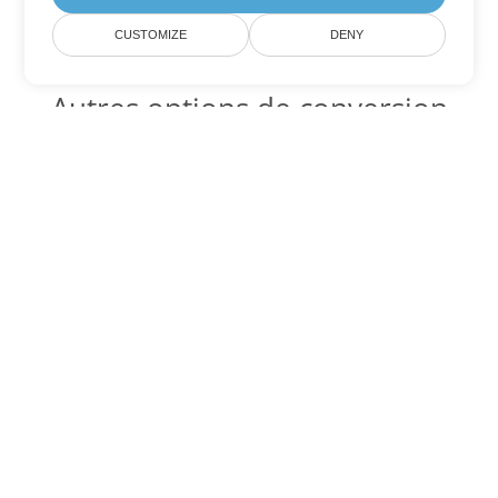
CUSTOMIZE
DENY
Autres options de conversion
Word
Convertir DOT en DOC
DOC:
Microsoft Word Binary Format
Convertir DOT en DOCX
DOCX:
Office 2007+ Word Document
Convertir DOT en DOCM
DOCM:
Microsoft Word 2007 Marco File
Convertir DOT en DOTX
DOTX:
Microsoft Word Template File