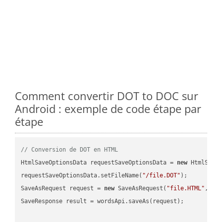
Comment convertir DOT to DOC sur
Android : exemple de code étape par
étape
// Conversion de DOT en HTML
HtmlSaveOptionsData requestSaveOptionsData = 
new
 HtmlSaveO
requestSaveOptionsData.setFileName(
"/file.DOT"
);

SaveAsRequest request = 
new
 SaveAsRequest(
"file.HTML"
,req
SaveResponse result = wordsApi.saveAs(request);
