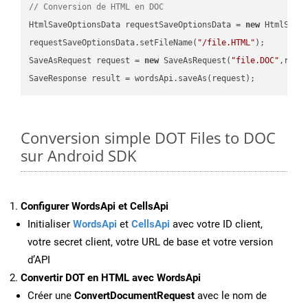
// Conversion de HTML en DOC
HtmlSaveOptionsData requestSaveOptionsData = 
new
 HtmlSaveO
requestSaveOptionsData.setFileName(
"/file.HTML"
);

SaveAsRequest request = 
new
 SaveAsRequest(
"file.DOC"
,requ
Conversion simple DOT Files to DOC
sur Android SDK
Configurer WordsApi et CellsApi
Initialiser
WordsApi
et
CellsApi
avec votre ID client,
votre secret client, votre URL de base et votre version
d’API
Convertir DOT en HTML avec WordsApi
Créer une
ConvertDocumentRequest
avec le nom de