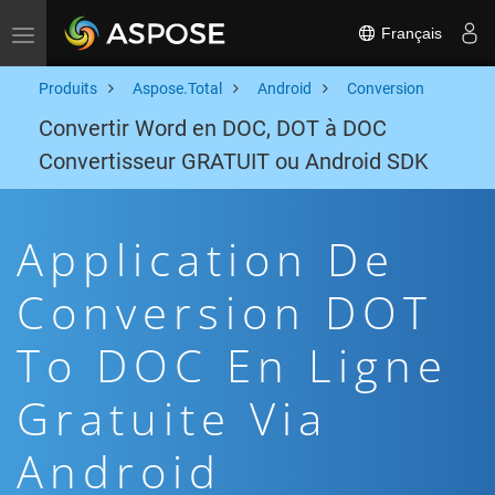
Français
Toggle navigation
Produits
Aspose.Total
Android
Conversion
Convertir Word en DOC, DOT à DOC
Convertisseur GRATUIT ou Android SDK
Application De
Conversion DOT
To DOC En Ligne
Gratuite Via
Android