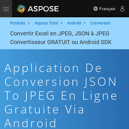
Français
Toggle navigation
Produits
Aspose.Total
Android
Conversion
Convertir Excel en JPEG, JSON à JPEG
Convertisseur GRATUIT ou Android SDK
Application De
Conversion JSON
To JPEG En Ligne
Gratuite Via
Android