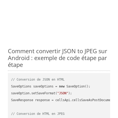
Comment convertir JSON to JPEG sur
Android : exemple de code étape par
étape
// Conversion de JSON en HTML
SaveOptions saveOptions = 
new
 SaveOption();

saveOption.setSaveFormat(
"JSON"
);

SaveResponse response = cellsApi.cellsSaveAsPostDocumentS
// Conversion de HTML en JPEG