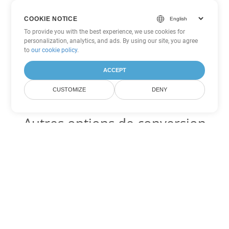
COOKIE NOTICE
To provide you with the best experience, we use cookies for
personalization, analytics, and ads. By using our site, you agree
to
our cookie policy
.
ACCEPT
CUSTOMIZE
DENY
Autres options de conversion
Excel
Convertir JSON en DOC
DOC:
Microsoft Word Binary Format
Convertir JSON en DOT
DOT:
Microsoft Word Template Files