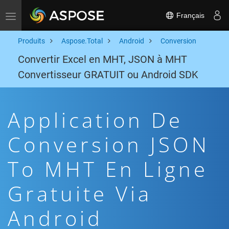
Français
Toggle navigation
Produits
Aspose.Total
Android
Conversion
Convertir Excel en MHT, JSON à MHT
Convertisseur GRATUIT ou Android SDK
Application De
Conversion JSON
To MHT En Ligne
Gratuite Via
Android