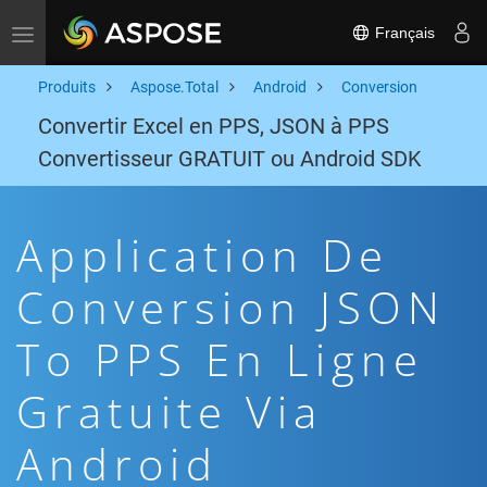
Français
Toggle navigation
Produits
Aspose.Total
Android
Conversion
Convertir Excel en PPS, JSON à PPS
Convertisseur GRATUIT ou Android SDK
Application De
Conversion JSON
To PPS En Ligne
Gratuite Via
Android