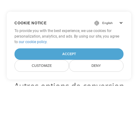
COOKIE NOTICE
To provide you with the best experience, we use cookies for
personalization, analytics, and ads. By using our site, you agree
to
our cookie policy
.
ACCEPT
CUSTOMIZE
DENY
Autres options de conversion
Excel
Convertir JSON en DOC
DOC:
Microsoft Word Binary Format
Convertir JSON en DOT