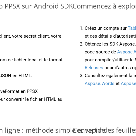
to PPSX sur Android SDK
Commencez à exploit
Créez un compte sur
Tab
lient, votre secret client, votre
et des détails d’autorisat
Obtenez les SDK Aspose.
code source de
Aspose.
om de fichier local et le format
pour compiler/utiliser l
Releases
pour d’autres o
t JSON en HTML.
Consultez également la r
Aspose.Words
et
Aspose
aveFormat en PPSX
ur convertir le fichier HTML au
n ligne : méthode simple et rapide
Convertir des feuill