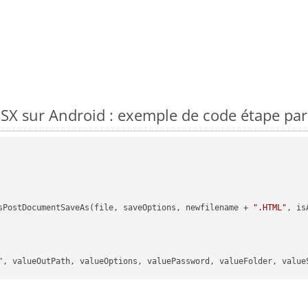
X sur Android : exemple de code étape par
sPostDocumentSaveAs(file, saveOptions, newfilename + 
".HTML"
, is
"