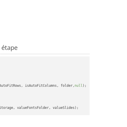
 étape
AutoFitRows, isAutoFitColumns, folder,
null
);
