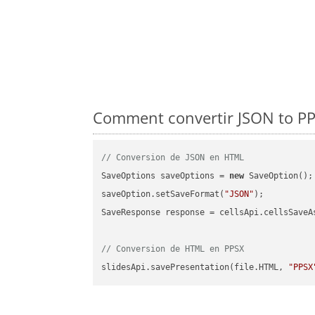
Comment convertir JSON to PPS
// Conversion de JSON en HTML
SaveOptions saveOptions = 
new
 SaveOption();

saveOption.setSaveFormat(
"JSON"
);

SaveResponse response = cellsApi.cellsSaveA
// Conversion de HTML en PPSX
slidesApi.savePresentation(file.HTML, 
"PPSX