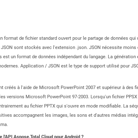
n format de fichier standard ouvert pour le partage de données qui u
s JSON sont stockés avec l'extension .json. JSON nécessite moins 
s est un format de données indépendant du langage. La génération 
ernes. Application / JSON est le type de support utilisé pour JS
t créés à l'aide de Microsoft PowerPoint 2007 et supérieur à des fin
 les versions Microsoft PowerPoint 97-2003. Lorsqu'un fichier PPSX e
rairement au fichier PPTX qui s'ouvre en mode modifiable. La sé
ositives accompagnent les images, les sons et d'autres médias inté
ama.
de l'API Aspose.Total Cloud pour Android ?