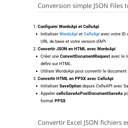
Conversion simple JSON Files 
Configurer WordsApi et CellsApi
Initialiser
WordsApi
et
CellsApi
avec votre ID c
URL de base et votre version d’API
Convertir JSON en HTML avec WordsApi
Créer une
ConvertDocumentRequest
avec le n
défini sur HTML.
Utiliser WordsApi pour convertir le documen
Convertir HTML en PPSX avec CellsApi
Initialiser
SaveOption
depuis CellsAPI avec S
Appeler
cellsSaveAsPostDocumentSaveAs
po
format
PPSX
Convertir Excel JSON fichiers e