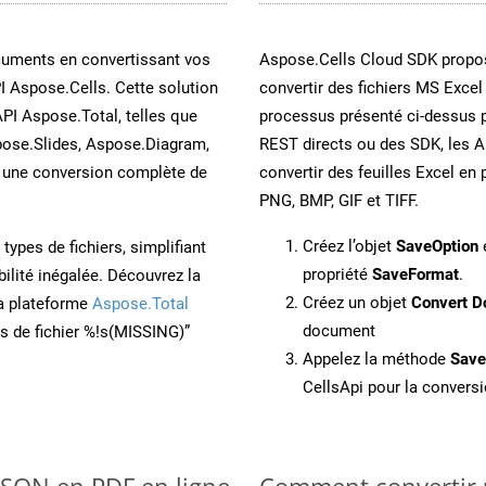
cuments en convertissant vos
Aspose.Cells Cloud SDK propos
I Aspose.Cells. Cette solution
convertir des fichiers MS Excel
API Aspose.Total, telles que
processus présenté ci-dessus p
ose.Slides, Aspose.Diagram,
REST directs ou des SDK, les 
une conversion complète de
convertir des feuilles Excel e
PNG, BMP, GIF et TIFF.
Créez l’objet
SaveOption
e
ypes de fichiers, simplifiant
propriété
SaveFormat
.
ilité inégalée. Découvrez la
Créez un objet
Convert D
la plateforme
Aspose.Total
document
ons de fichier %!s(MISSING)”
Appelez la méthode
Sav
CellsApi pour la conversi
 JSON en PDF en ligne
Comment convertir 