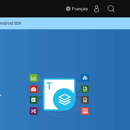
Français
 Android SDK
r