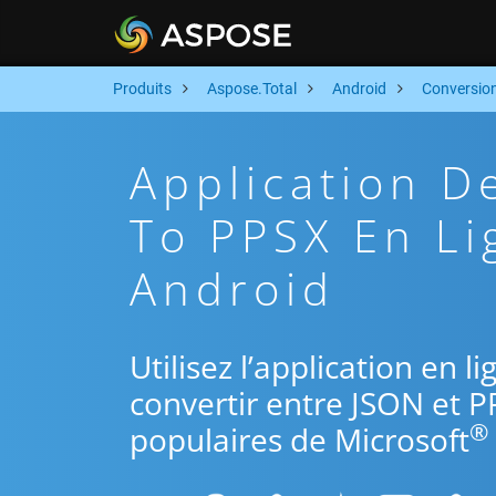
Produits
Aspose.Total
Android
Conversio
Application D
To PPSX En Li
Android
Utilisez l’application en 
convertir entre JSON et P
®
populaires de Microsoft