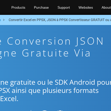
Products
Purchase
Support
Websites
About
n
Convertir Excel en PPSX, JSON à PPSX Convertisseur GRATUIT ou
e Conversion JSON
gne Gratuite Via
ligne gratuite ou le SDK Android pou
PSX ainsi que plusieurs formats
Excel.