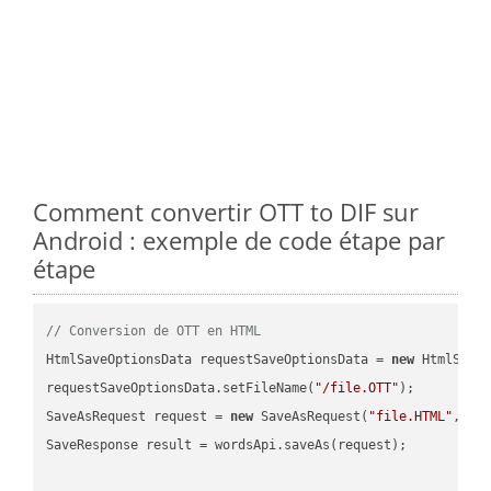
Comment convertir OTT to DIF sur
Android : exemple de code étape par
étape
// Conversion de OTT en HTML
HtmlSaveOptionsData requestSaveOptionsData = 
new
 HtmlSaveO
requestSaveOptionsData.setFileName(
"/file.OTT"
);

SaveAsRequest request = 
new
 SaveAsRequest(
"file.HTML"
,req
SaveResponse result = wordsApi.saveAs(request);
