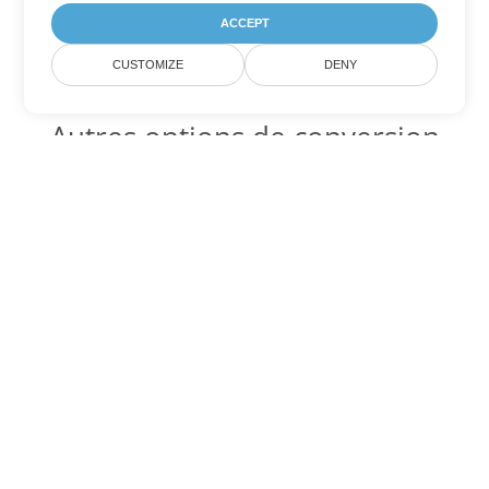
ACCEPT
CUSTOMIZE
DENY
Autres options de conversion
Word
Convertir OTT en DOC
DOC:
Microsoft Word Binary Format
Convertir OTT en DOT
DOT:
Microsoft Word Template Files
Convertir OTT en DOCX
DOCX:
Office 2007+ Word Document
Convertir OTT en DOCM