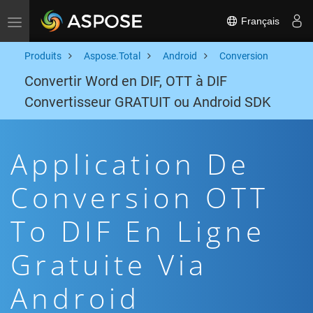
Français
Toggle navigation
Produits
Aspose.Total
Android
Conversion
Convertir Word en DIF, OTT à DIF
Convertisseur GRATUIT ou Android SDK
Application De
Conversion OTT
To DIF En Ligne
Gratuite Via
Android