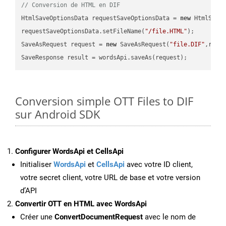
// Conversion de HTML en DIF
HtmlSaveOptionsData requestSaveOptionsData = 
new
 HtmlSaveO
requestSaveOptionsData.setFileName(
"/file.HTML"
);

SaveAsRequest request = 
new
 SaveAsRequest(
"file.DIF"
,requ
Conversion simple OTT Files to DIF
sur Android SDK
Configurer WordsApi et CellsApi
Initialiser
WordsApi
et
CellsApi
avec votre ID client,
votre secret client, votre URL de base et votre version
d’API
Convertir OTT en HTML avec WordsApi
Créer une
ConvertDocumentRequest
avec le nom de