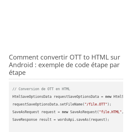
Comment convertir OTT to HTML sur
Android : exemple de code étape par
étape
// Conversion de OTT en HTML
HtmlSaveOptionsData requestSaveOptionsData = 
new
 HtmlSaveO
requestSaveOptionsData.setFileName(
"/file.OTT"
);

SaveAsRequest request = 
new
 SaveAsRequest(
"file.HTML"
,req
SaveResponse result = wordsApi.saveAs(request);
