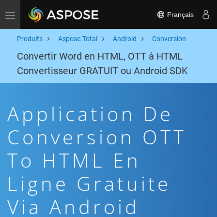
Français
Toggle navigation
Produits
Aspose.Total
Android
Conversion
Convertir Word en HTML, OTT à HTML
Convertisseur GRATUIT ou Android SDK
Application De
Conversion OTT
To HTML En
Ligne Gratuite
Via Android