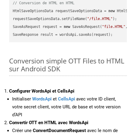
// Conversion de HTML en HTML
HtmlSaveOptionsData requestSaveOptionsData = 
new
 HtmlSaveO
requestSaveOptionsData.setFileName(
"/file.HTML"
);

SaveAsRequest request = 
new
 SaveAsRequest(
"file.HTML"
,req
Conversion simple OTT Files to HTML
sur Android SDK
Configurer WordsApi et CellsApi
Initialiser
WordsApi
et
CellsApi
avec votre ID client,
votre secret client, votre URL de base et votre version
d’API
Convertir OTT en HTML avec WordsApi
Créer une
ConvertDocumentRequest
avec le nom de