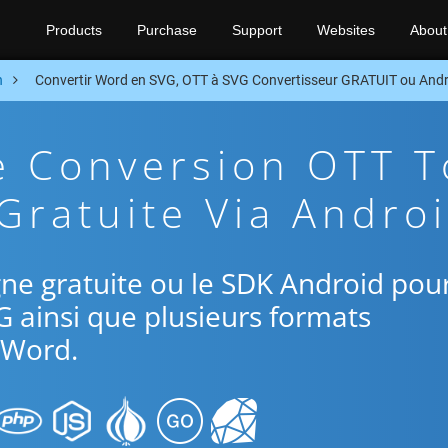
Products
Purchase
Support
Websites
About
n
Convertir Word en SVG, OTT à SVG Convertisseur GRATUIT ou And
e Conversion OTT T
Gratuite Via Andro
ligne gratuite ou le SDK Android pou
G ainsi que plusieurs formats
Word.