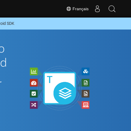
Français
roid SDK
o
id
r