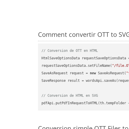
Comment convertir OTT to SVG 
// Conversion de OTT en HTML
HtmlSaveOptionsData requestSaveOptionsData 
requestSaveOptionsData.setFileName(
"/file.O
SaveAsRequest request = 
new
 SaveAsRequest(
"
SaveResponse result = wordsApi.saveAs(reques
// Conversion de HTML en SVG
pdfApi.putPdfInRequestToHTML(th.tempFolder 
Conversion simple OTT Files t