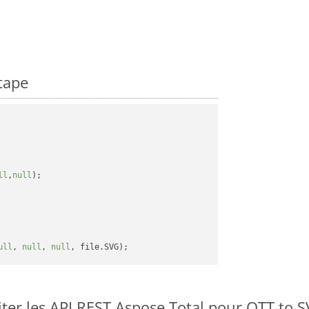
tape
ll
,
null
);

ull
, 
null
, 
null
er les API REST Aspose.Total pour OTT to 