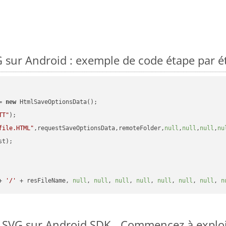
sur Android : exemple de code étape par é
= 
new
 HtmlSaveOptionsData();

TT"
);

file.HTML"
,requestSaveOptionsData,remoteFolder,
null
,
null
,
null
,
nu
t);

+ 
'/'
 + resFileName, 
null
, 
null
, 
null
, 
null
, 
null
, 
null
, 
null
, 
n
o SVG sur Android SDK
Commencez à exploit