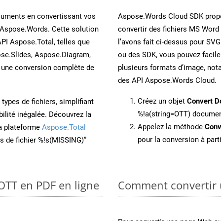
cuments en convertissant vos
Aspose.Words Cloud SDK propo
 Aspose.Words. Cette solution
convertir des fichiers MS Word
API Aspose.Total, telles que
l’avons fait ci-dessus pour SVG
se.Slides, Aspose.Diagram,
ou des SDK, vous pouvez facil
une conversion complète de
plusieurs formats d’image, not
des API Aspose.Words Cloud.
Créez un objet
Convert D
ypes de fichiers, simplifiant
%!a(string=OTT) docume
ilité inégalée. Découvrez la
Appelez la méthode
Conv
la plateforme
Aspose.Total
pour la conversion à part
ons de fichier %!s(MISSING)”
 OTT en PDF en ligne
Comment convertir 