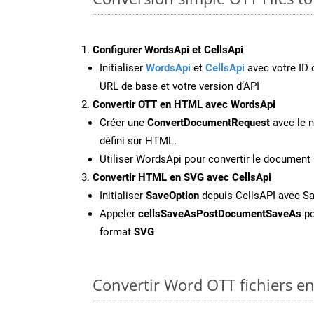
Configurer WordsApi et CellsApi
Initialiser
WordsApi
et
CellsApi
avec votre ID c
URL de base et votre version d’API
Convertir OTT en HTML avec WordsApi
Créer une
ConvertDocumentRequest
avec le n
défini sur HTML.
Utiliser WordsApi pour convertir le documen
Convertir HTML en SVG avec CellsApi
Initialiser
SaveOption
depuis CellsAPI avec S
Appeler
cellsSaveAsPostDocumentSaveAs
po
format
SVG
Convertir Word OTT fichiers en