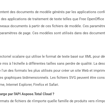
ésentent des documents de modèle générés par les applications co
es applications de traitement de texte telles que Free OpenOffice 
ouveaux documents à partir de ces fichiers de modèle. Ces paramètre
s paramètres de page. Ces modèles sont utilisés dans des documents o
ectoriel scalaire qui utilise le format de texte basé sur XML pour d
e mis à l'échelle à différentes tailles sans perdre de qualité. La desc
e l'un des formats les plus utilisés pour créer un site Web et imprime
 des graphiques bidimensionnels. Les fichiers SVG peuvent être cons
 Internet Explorer, Firefox et Safari.
harge par l'API Aspose.Total Cloud ?
mats de fichiers de n’importe quelle famille de produits vers n’impo