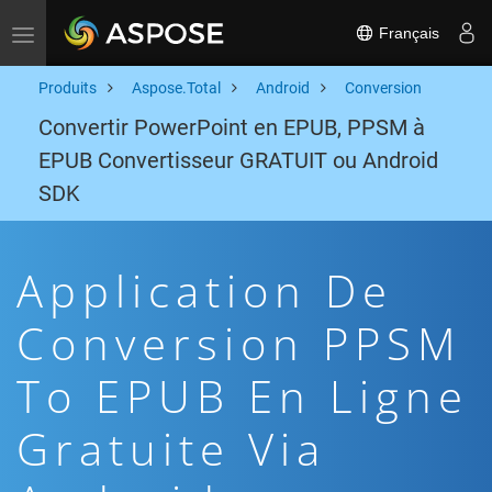
Français
Toggle navigation
Produits
Aspose.Total
Android
Conversion
Convertir PowerPoint en EPUB, PPSM à
EPUB Convertisseur GRATUIT ou Android
SDK
Application De
Conversion PPSM
To EPUB En Ligne
Gratuite Via