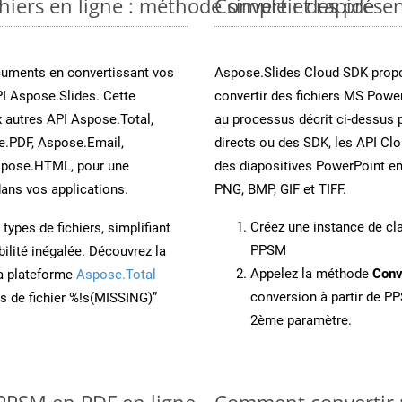
iers en ligne : méthode simple et rapide
Convertir des prése
cuments en convertissant vos
Aspose.Slides Cloud SDK propo
I Aspose.Slides. Cette
convertir des fichiers MS Power
x autres API Aspose.Total,
au processus décrit ci-dessus 
e.PDF, Aspose.Email,
directs ou des SDK, les API Cl
spose.HTML, pour une
des diapositives PowerPoint e
ans vos applications.
PNG, BMP, GIF et TIFF.
Créez une instance de c
ypes de fichiers, simplifiant
PPSM
ilité inégalée. Découvrez la
Appelez la méthode
Conv
la plateforme
Aspose.Total
conversion à partir de PP
ons de fichier %!s(MISSING)”
2ème paramètre.
 PPSM en PDF en ligne
Comment convertir