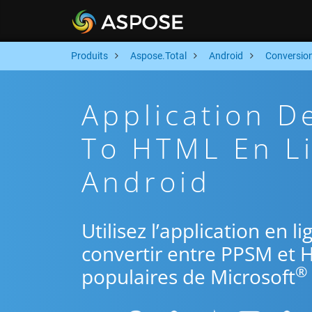
Produits
Aspose.Total
Android
Conversio
Application 
To HTML En Li
Android
Utilisez l’application en 
convertir entre PPSM et 
®
populaires de Microsoft