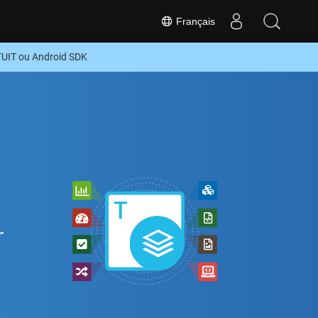
Français
UIT ou Android SDK
r