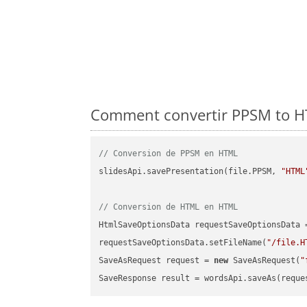
Comment convertir PPSM to HT
// Conversion de PPSM en HTML
slidesApi.savePresentation(file.PPSM, 
"HTML
// Conversion de HTML en HTML
HtmlSaveOptionsData requestSaveOptionsData 
requestSaveOptionsData.setFileName(
"/file.H
SaveAsRequest request = 
new
 SaveAsRequest(
"