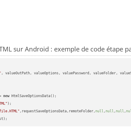
ML sur Android : exemple de code étape pa
"
, valueOutPath, valueOptions, valuePassword, valueFolder, valueS
= 
new
 HtmlSaveOptionsData();

TML"
);

file.HTML"
,requestSaveOptionsData,remoteFolder,
null
,
null
,
null
,
nu