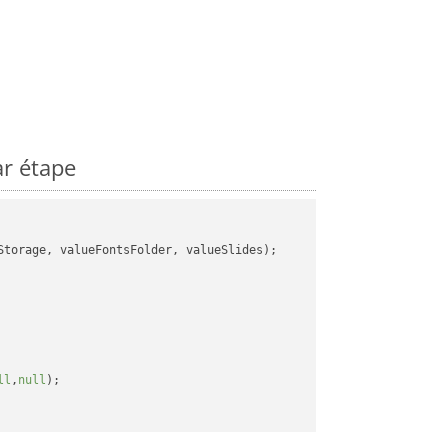
r étape
torage, valueFontsFolder, valueSlides);

ll
,
null
);
