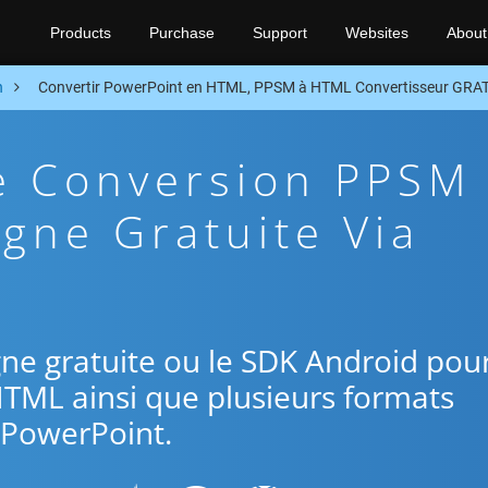
Products
Purchase
Support
Websites
About
n
Convertir PowerPoint en HTML, PPSM à HTML Convertisseur GRAT
De Conversion PPSM
gne Gratuite Via
ligne gratuite ou le SDK Android pou
HTML ainsi que plusieurs formats
PowerPoint.