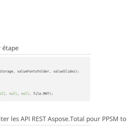
 étape
torage, valueFontsFolder, valueSlides);

ull
, 
null
, 
null
ter les API REST Aspose.Total pour PPSM t