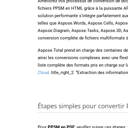
Améliorez vos processus de conversion de do
fichiers PPSM en HTML grâce à la puissante AP
solution performante s’intègre parfaitement au
telles que Aspose.Words, Aspose.Cells, Aspos
Aspose.Diagram, Aspose.Tasks, Aspose.3D, A
conversion complète de fichiers multiformats d
Aspose.Total prend en charge des centaines de t
ainsi les conversions complexes avec une flexib
liste complète des formats pris en charge sur 
Cloud
. title_right_2: “Extraction des informati
Étapes simples pour convertir
Pour
PPSM en PDF
, veuillez suivre ces étapes :