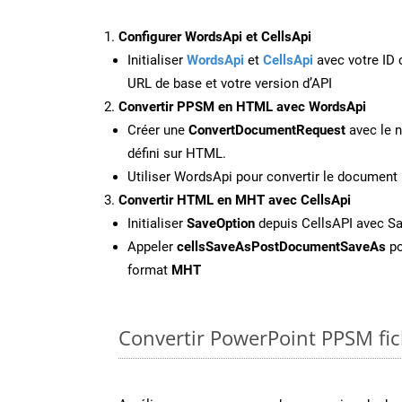
Configurer WordsApi et CellsApi
Initialiser
WordsApi
et
CellsApi
avec votre ID c
URL de base et votre version d’API
Convertir PPSM en HTML avec WordsApi
Créer une
ConvertDocumentRequest
avec le n
défini sur HTML.
Utiliser WordsApi pour convertir le docume
Convertir HTML en MHT avec CellsApi
Initialiser
SaveOption
depuis CellsAPI avec 
Appeler
cellsSaveAsPostDocumentSaveAs
po
format
MHT
Convertir PowerPoint PPSM fich