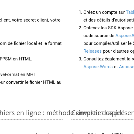
Créez un compte sur
Tab
lient, votre secret client, votre
et des détails d’autorisat
Obtenez les SDK Aspose.
code source de
Aspose.
om de fichier local et le format
pour compiler/utiliser l
Releases
pour d’autres o
nt PPSM en HTML.
Consultez également la r
Aspose.Words
et
Aspose
SaveFormat en MHT
ur convertir le fichier HTML au
iers en ligne : méthode simple et rapide
Convertir des prése