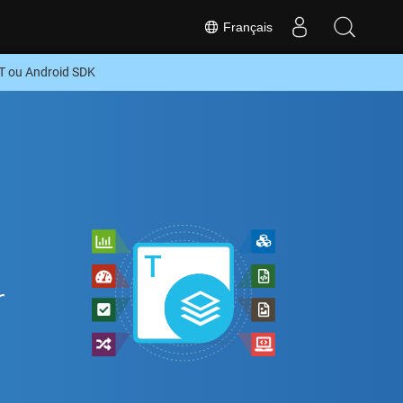
Français
T ou Android SDK
r