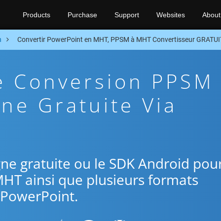
Products
Purchase
Support
Websites
About
n
Convertir PowerPoint en MHT, PPSM à MHT Convertisseur GRATUI
De Conversion PPSM
ne Gratuite Via
ligne gratuite ou le SDK Android pou
MHT ainsi que plusieurs formats
PowerPoint.