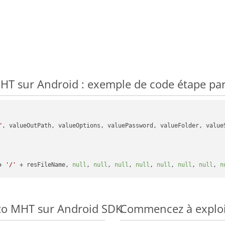
T sur Android : exemple de code étape par
"
, valueOutPath, valueOptions, valuePassword, valueFolder, valueS
+ 
'/'
 + resFileName, 
null
, 
null
, 
null
, 
null
, 
null
, 
null
, 
null
, 
n
 to MHT sur Android SDK
Commencez à exploi