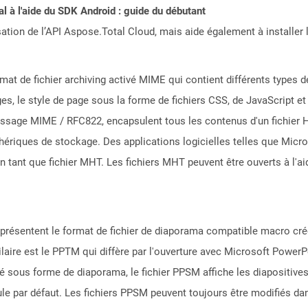
 à l'aide du SDK Android : guide du débutant
sation de l’API Aspose.Total Cloud, mais aide également à installer 
mat de fichier archiving activé MIME qui contient différents types d
ges, le style de page sous la forme de fichiers CSS, de JavaScript e
essage MIME / RFC822, encapsulent tous les contenus d'un fichier H
phériques de stockage. Des applications logicielles telles que Mic
ant que fichier MHT. Les fichiers MHT peuvent être ouverts à l'ai
eprésentent le format de fichier de diaporama compatible macro cr
ilaire est le PPTM qui diffère par l'ouverture avec Microsoft PowerP
é sous forme de diaporama, le fichier PPSM affiche les diapositives
le par défaut. Les fichiers PPSM peuvent toujours être modifiés da