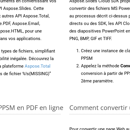
cuments en convertissant vos
Aspose.Slides Cloud SDK propo
I Aspose.Slides. Cette
convertir des fichiers MS Power
x autres API Aspose.Total,
au processus décrit ci-dessus 
e.PDF, Aspose.Email,
directs ou des SDK, les API Cl
spose.HTML, pour une
des diapositives PowerPoint e
ans vos applications.
PNG, BMP, GIF et TIFF.
Créez une instance de c
ypes de fichiers, simplifiant
PPSM
ilité inégalée. Découvrez la
Appelez la méthode
Conv
la plateforme
Aspose.Total
conversion à partir de PP
ons de fichier %!s(MISSING)”
2ème paramètre.
 PPSM en PDF en ligne
Comment convertir
Pour convertir une page Web a