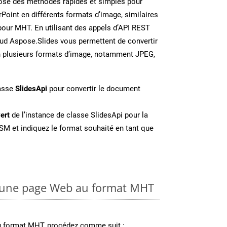
se des méthodes rapides et simples pour
Point en différents formats d’image, similaires
pour MHT. En utilisant des appels d’API REST
oud Aspose.Slides vous permettent de convertir
n plusieurs formats d’image, notamment JPEG,
lasse
SlidesApi
pour convertir le document
ert
de l’instance de classe SlidesApi pour la
SM et indiquez le format souhaité en tant que
 une page Web au format MHT
u format MHT, procédez comme suit :