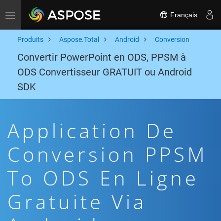
Français
Toggle navigation
Produits
Aspose.Total
Android
Conversion
Convertir PowerPoint en ODS, PPSM à
ODS Convertisseur GRATUIT ou Android
SDK
Application De
Conversion PPSM
To ODS En Ligne
Gratuite Via