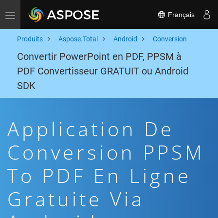
Français
Toggle navigation
Produits
Aspose.Total
Android
Conversion
Convertir PowerPoint en PDF, PPSM à
PDF Convertisseur GRATUIT ou Android
SDK
Application De
Conversion PPSM
To PDF En Ligne
Gratuite Via