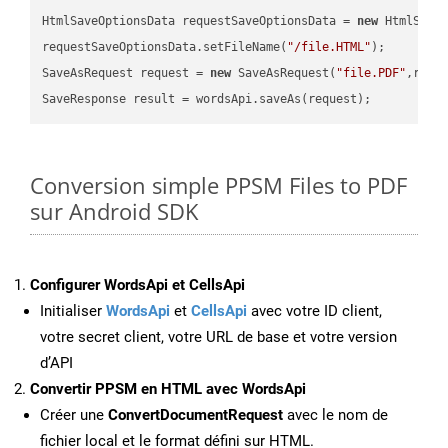
HtmlSaveOptionsData requestSaveOptionsData = 
new
 HtmlSaveO
requestSaveOptionsData.setFileName(
"/file.HTML"
);

SaveAsRequest request = 
new
 SaveAsRequest(
"file.PDF"
,requ
Conversion simple PPSM Files to PDF
sur Android SDK
Configurer WordsApi et CellsApi
Initialiser
WordsApi
et
CellsApi
avec votre ID client,
votre secret client, votre URL de base et votre version
d’API
Convertir PPSM en HTML avec WordsApi
Créer une
ConvertDocumentRequest
avec le nom de
fichier local et le format défini sur HTML.