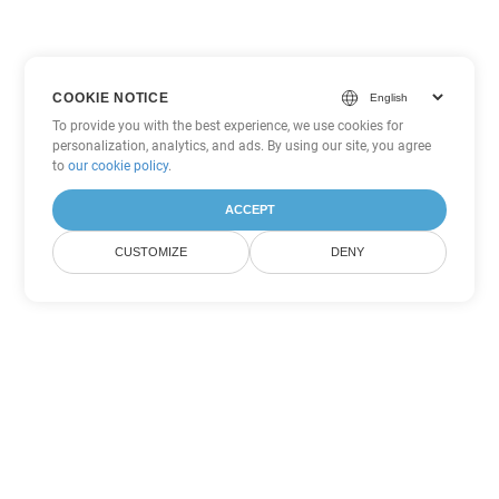
COOKIE NOTICE
To provide you with the best experience, we use cookies for
personalization, analytics, and ads. By using our site, you agree
to
our cookie policy
.
ACCEPT
CUSTOMIZE
DENY
Autres options de conversion
PowerPoint
Convertir PPSM en DOC
DOC:
Microsoft Word Binary Format