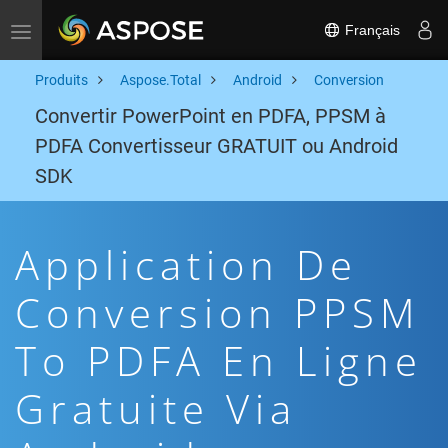
Français
Toggle navigation
Produits
Aspose.Total
Android
Conversion
Convertir PowerPoint en PDFA, PPSM à
PDFA Convertisseur GRATUIT ou Android
SDK
Application De
Conversion PPSM
To PDFA En Ligne
Gratuite Via