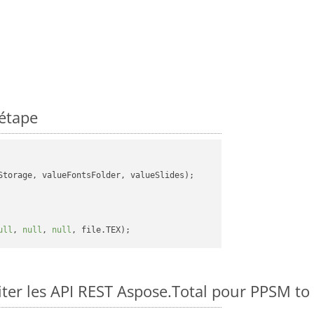
étape
torage, valueFontsFolder, valueSlides);

ull
, 
null
, 
null
er les API REST Aspose.Total pour PPSM to