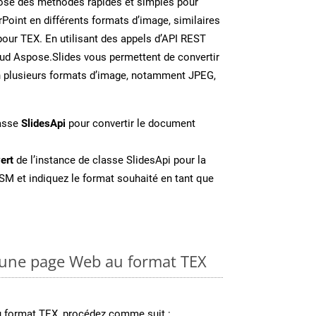
se des méthodes rapides et simples pour
Point en différents formats d’image, similaires
pour TEX. En utilisant des appels d’API REST
oud Aspose.Slides vous permettent de convertir
n plusieurs formats d’image, notamment JPEG,
lasse
SlidesApi
pour convertir le document
ert
de l’instance de classe SlidesApi pour la
SM et indiquez le format souhaité en tant que
une page Web au format TEX
u format TEX, procédez comme suit :