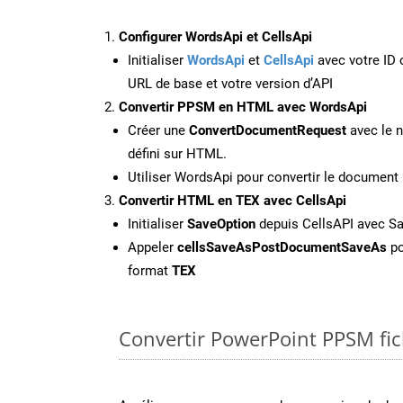
Configurer WordsApi et CellsApi
Initialiser
WordsApi
et
CellsApi
avec votre ID c
URL de base et votre version d’API
Convertir PPSM en HTML avec WordsApi
Créer une
ConvertDocumentRequest
avec le n
défini sur HTML.
Utiliser WordsApi pour convertir le docume
Convertir HTML en TEX avec CellsApi
Initialiser
SaveOption
depuis CellsAPI avec S
Appeler
cellsSaveAsPostDocumentSaveAs
po
format
TEX
Convertir PowerPoint PPSM fich