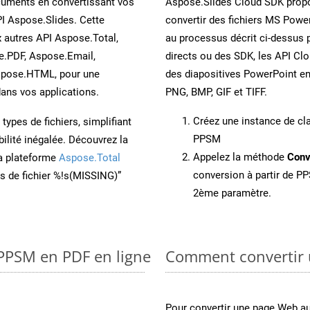
cuments en convertissant vos
Aspose.Slides Cloud SDK propo
I Aspose.Slides. Cette
convertir des fichiers MS Power
x autres API Aspose.Total,
au processus décrit ci-dessus 
e.PDF, Aspose.Email,
directs ou des SDK, les API Cl
spose.HTML, pour une
des diapositives PowerPoint e
ans vos applications.
PNG, BMP, GIF et TIFF.
Créez une instance de c
ypes de fichiers, simplifiant
PPSM
ilité inégalée. Découvrez la
Appelez la méthode
Conv
la plateforme
Aspose.Total
conversion à partir de PP
ons de fichier %!s(MISSING)”
2ème paramètre.
 PPSM en PDF en ligne
Comment convertir 
Pour convertir une page Web a