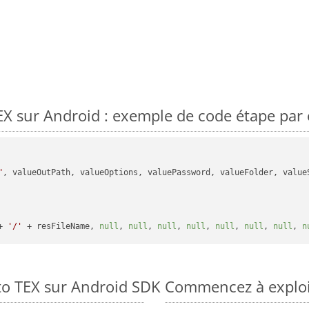
X sur Android : exemple de code étape par 
"
, valueOutPath, valueOptions, valuePassword, valueFolder, valueS
+ 
'/'
 + resFileName, 
null
, 
null
, 
null
, 
null
, 
null
, 
null
, 
null
, 
n
to TEX sur Android SDK
Commencez à exploit