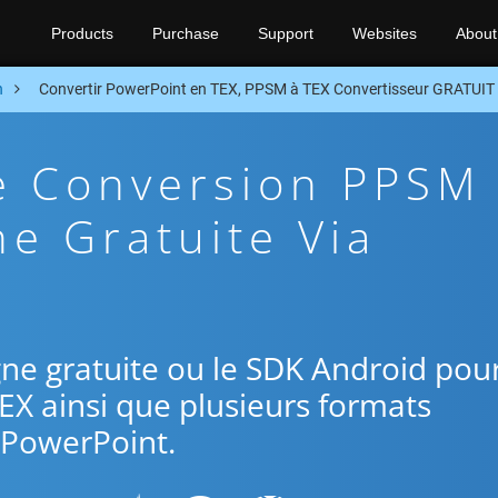
Products
Purchase
Support
Websites
About
n
Convertir PowerPoint en TEX, PPSM à TEX Convertisseur GRATUIT
De Conversion PPSM
ne Gratuite Via
ligne gratuite ou le SDK Android pou
EX ainsi que plusieurs formats
PowerPoint.