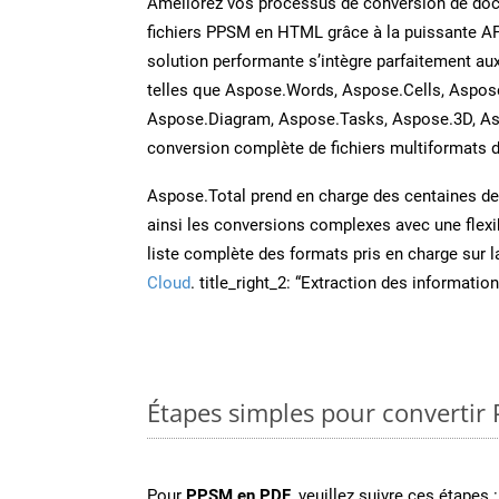
Améliorez vos processus de conversion de do
fichiers PPSM en HTML grâce à la puissante AP
solution performante s’intègre parfaitement au
telles que Aspose.Words, Aspose.Cells, Aspos
Aspose.Diagram, Aspose.Tasks, Aspose.3D, A
conversion complète de fichiers multiformats d
Aspose.Total prend en charge des centaines de t
ainsi les conversions complexes avec une flexib
liste complète des formats pris en charge sur 
Cloud
. title_right_2: “Extraction des informati
Étapes simples pour convertir
Pour
PPSM en PDF
, veuillez suivre ces étapes :