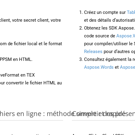
Créez un compte sur
Tab
lient, votre secret client, votre
et des détails d’autorisat
Obtenez les SDK Aspose.
code source de
Aspose.
om de fichier local et le format
pour compiler/utiliser l
Releases
pour d’autres o
nt PPSM en HTML.
Consultez également la r
Aspose.Words
et
Aspose
aveFormat en TEX
ur convertir le fichier HTML au
iers en ligne : méthode simple et rapide
Convertir des prése