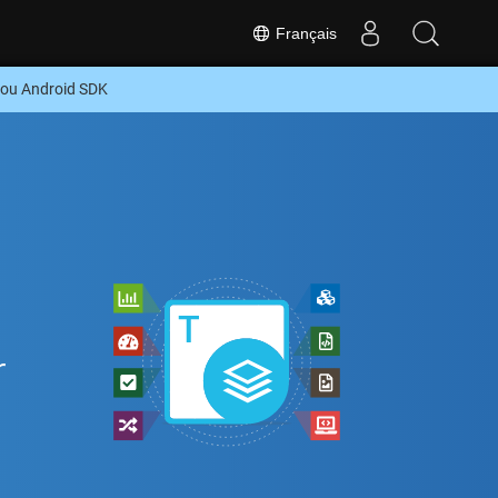
Français
 ou Android SDK
r