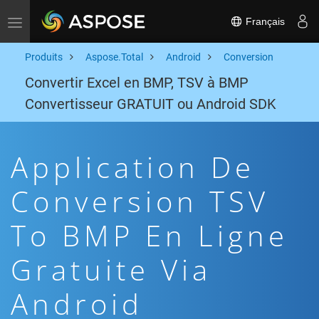
Français
Toggle navigation
Produits
Aspose.Total
Android
Conversion
Convertir Excel en BMP, TSV à BMP
Convertisseur GRATUIT ou Android SDK
Application De
Conversion TSV
To BMP En Ligne
Gratuite Via
Android