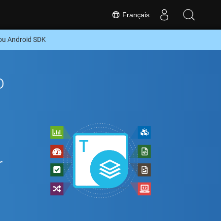
Français
ou Android SDK
o
r