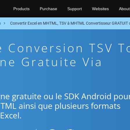
Products
Purchase
Support
Websites
About
n
Convertir Excel en MHTML, TSV à MHTML Convertisseur GRATUIT 
e Conversion TSV T
e Gratuite Via
ligne gratuite ou le SDK Android pou
HTML ainsi que plusieurs formats
Excel.