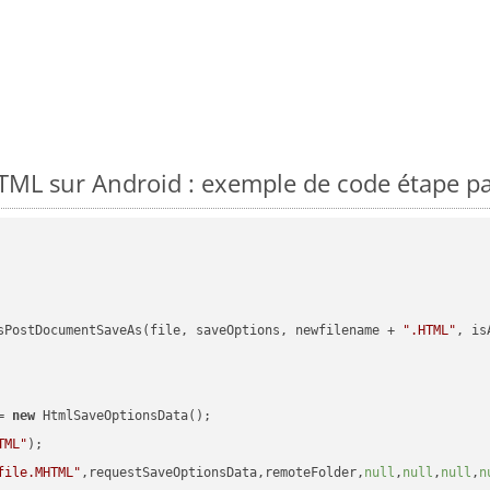
ML sur Android : exemple de code étape pa
sPostDocumentSaveAs(file, saveOptions, newfilename + 
".HTML"
, is
= 
new
 HtmlSaveOptionsData();

TML"
);

file.MHTML"
,requestSaveOptionsData,remoteFolder,
null
,
null
,
null
,
n