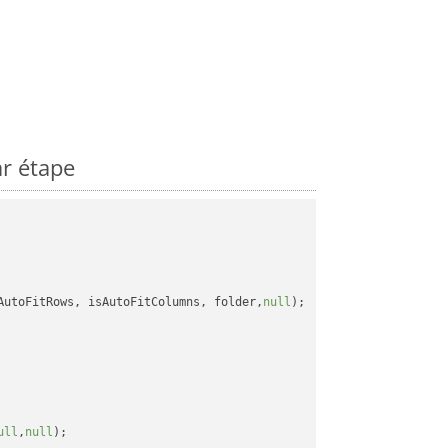
r étape
AutoFitRows, isAutoFitColumns, folder,
null
);

ull
,
null
);
