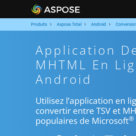
Produits
Aspose.Total
Android
Conversio
Application D
MHTML En Lign
Android
Utilisez l’application en 
convertir entre TSV et M
®
populaires de Microsoft