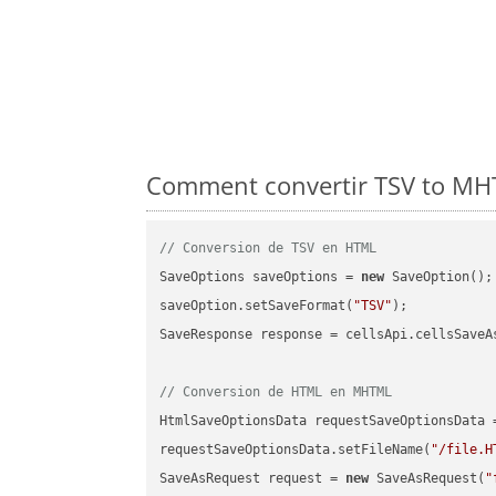
Comment convertir TSV to MHT
// Conversion de TSV en HTML
SaveOptions saveOptions = 
new
 SaveOption();

saveOption.setSaveFormat(
"TSV"
);

SaveResponse response = cellsApi.cellsSaveA
// Conversion de HTML en MHTML
HtmlSaveOptionsData requestSaveOptionsData 
requestSaveOptionsData.setFileName(
"/file.H
SaveAsRequest request = 
new
 SaveAsRequest(
"