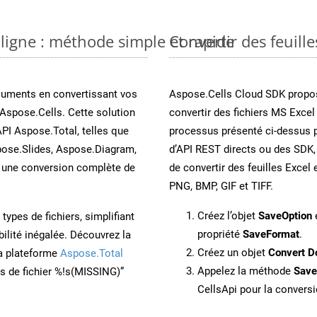
 ligne : méthode simple et rapide
Convertir des feuill
cuments en convertissant vos
Aspose.Cells Cloud SDK propos
Aspose.Cells. Cette solution
convertir des fichiers MS Excel
API Aspose.Total, telles que
processus présenté ci-dessus 
ose.Slides, Aspose.Diagram,
d’API REST directs ou des SDK,
une conversion complète de
de convertir des feuilles Exce
PNG, BMP, GIF et TIFF.
Créez l’objet
SaveOption
e
ypes de fichiers, simplifiant
propriété
SaveFormat
.
ilité inégalée. Découvrez la
Créez un objet
Convert D
la plateforme
Aspose.Total
Appelez la méthode
Sav
ons de fichier %!s(MISSING)”
CellsApi pour la conversi