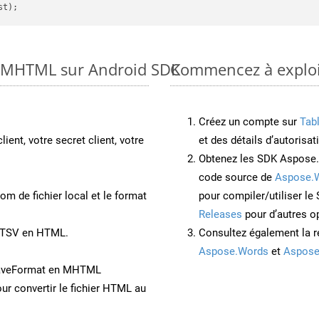
to MHTML sur Android SDK
Commencez à exploit
Créez un compte sur
Tab
lient, votre secret client, votre
et des détails d’autorisat
Obtenez les SDK Aspose.
code source de
Aspose.
om de fichier local et le format
pour compiler/utiliser l
Releases
pour d’autres o
t TSV en HTML.
Consultez également la r
Aspose.Words
et
Aspose
SaveFormat en MHTML
ur convertir le fichier HTML au