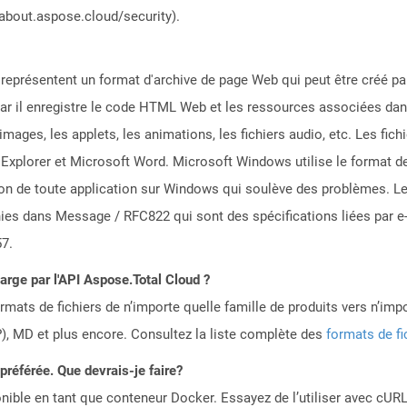
/about.aspose.cloud/security).
eprésentent un format d'archive de page Web qui peut être créé par
ar il enregistre le code HTML Web et les ressources associées dans
 images, les applets, les animations, les fichiers audio, etc. Les f
et Explorer et Microsoft Word. Microsoft Windows utilise le format 
tion de toute application sur Windows qui soulève des problèmes. 
nies dans Message / RFC822 qui sont des spécifications liées par e-m
57.
harge par l'API Aspose.Total Cloud ?
mats de fichiers de n’importe quelle famille de produits vers n’impo
, MD et plus encore. Consultez la liste complète des
formats de fi
référée. Que devrais-je faire?
ible en tant que conteneur Docker. Essayez de l’utiliser avec cURL