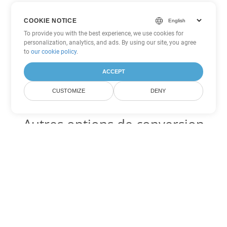
COOKIE NOTICE
To provide you with the best experience, we use cookies for
personalization, analytics, and ads. By using our site, you agree
to
our cookie policy
.
ACCEPT
CUSTOMIZE
DENY
Autres options de conversion
Excel
Convertir TSV en DOC
DOC:
Microsoft Word Binary Format
Convertir TSV en DOT
DOT:
Microsoft Word Template Files