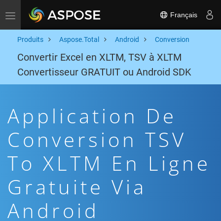
Français
Toggle navigation
Produits
Aspose.Total
Android
Conversion
Convertir Excel en XLTM, TSV à XLTM
Convertisseur GRATUIT ou Android SDK
Application De
Conversion TSV
To XLTM En Ligne
Gratuite Via
Android