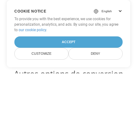
COOKIE NOTICE
To provide you with the best experience, we use cookies for
personalization, analytics, and ads. By using our site, you agree
to
our cookie policy
.
ACCEPT
CUSTOMIZE
DENY
Autres options de conversion
Excel
Convertir XLT en DOC
DOC:
Microsoft Word Binary Format
Convertir XLT en DOT
DOT:
Microsoft Word Template Files