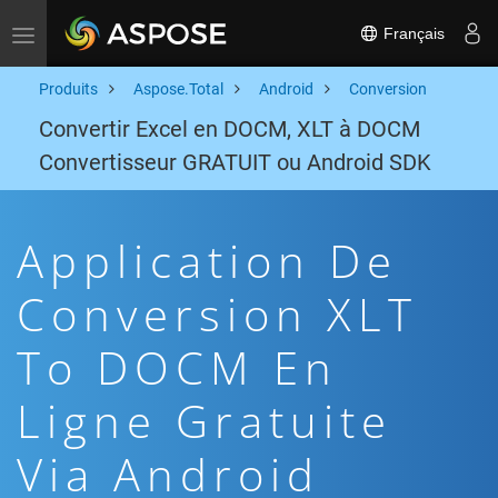
Français
Toggle navigation
Produits
Aspose.Total
Android
Conversion
Convertir Excel en DOCM, XLT à DOCM
Convertisseur GRATUIT ou Android SDK
Application De
Conversion XLT
To DOCM En
Ligne Gratuite
Via Android