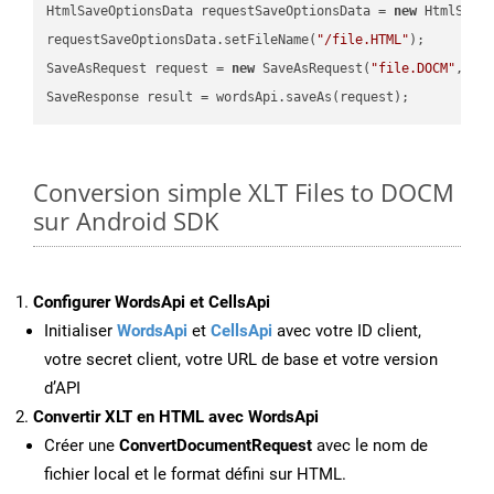
HtmlSaveOptionsData requestSaveOptionsData = 
new
 HtmlSaveO
requestSaveOptionsData.setFileName(
"/file.HTML"
);

SaveAsRequest request = 
new
 SaveAsRequest(
"file.DOCM"
,req
Conversion simple XLT Files to DOCM
sur Android SDK
Configurer WordsApi et CellsApi
Initialiser
WordsApi
et
CellsApi
avec votre ID client,
votre secret client, votre URL de base et votre version
d’API
Convertir XLT en HTML avec WordsApi
Créer une
ConvertDocumentRequest
avec le nom de
fichier local et le format défini sur HTML.