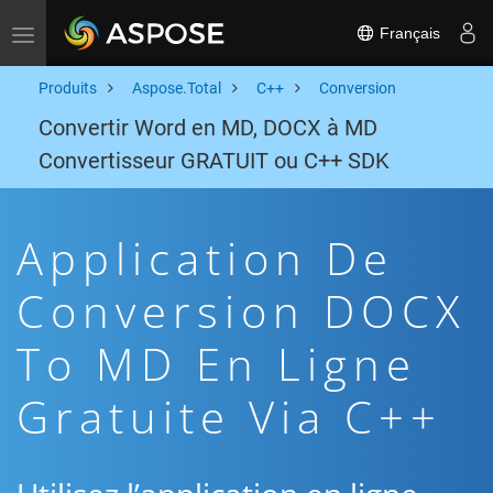
Français
Toggle navigation
Produits
Aspose.Total
C++
Conversion
Convertir Word en MD, DOCX à MD
Convertisseur GRATUIT ou C++ SDK
Application De
Conversion DOCX
To MD En Ligne
Gratuite Via C++