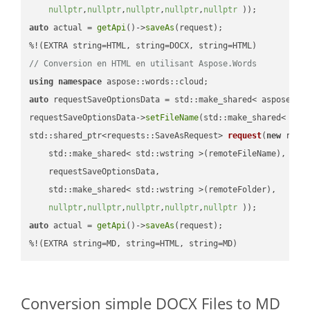
nullptr
,
nullptr
,
nullptr
,
nullptr
,
nullptr
 ))
auto
 actual = 
getApi
()->
saveAs
(request);

// Conversion en HTML en utilisant Aspose.Words
using
namespace
auto
 requestSaveOptionsData = std::make_shared< aspose::wo
requestSaveOptionsData->
setFileName
(std::make_shared< std
std::shared_ptr<requests::SaveAsRequest> 
request
(
new
 reque
    std::make_shared< std::wstring >(remoteFileName),

    requestSaveOptionsData,

    std::make_shared< std::wstring >(remoteFolder),

nullptr
,
nullptr
,
nullptr
,
nullptr
,
nullptr
 ))
auto
 actual = 
getApi
()->
saveAs
(request);

%!(EXTRA string=MD, string=HTML, string=MD)
Conversion simple DOCX Files to MD