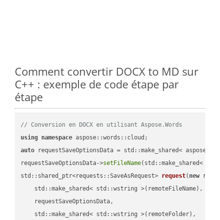
Comment convertir DOCX to MD sur
C++ : exemple de code étape par
étape
// Conversion en DOCX en utilisant Aspose.Words
using
namespace
auto
 requestSaveOptionsData = std::make_shared< aspose::wo
requestSaveOptionsData->
setFileName
(std::make_shared< std
std::shared_ptr<requests::SaveAsRequest> 
request
(
new
 reque
    std::make_shared< std::wstring >(remoteFileName),

    requestSaveOptionsData,

    std::make_shared< std::wstring >(remoteFolder),
