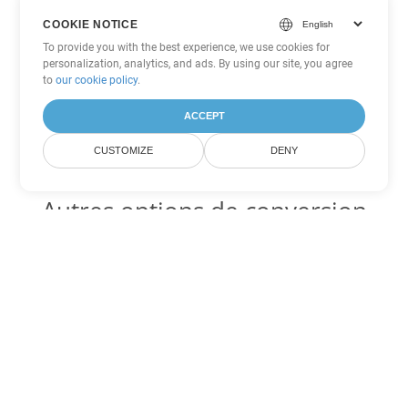
COOKIE NOTICE
To provide you with the best experience, we use cookies for
personalization, analytics, and ads. By using our site, you agree
to
our cookie policy
.
ACCEPT
CUSTOMIZE
DENY
Autres options de conversion
Word
Convertir DOT en DOC
DOC:
Microsoft Word Binary Format
Convertir DOT en DOCX
DOCX:
Office 2007+ Word Document