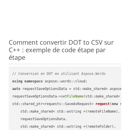
Comment convertir DOT to CSV sur
C++ : exemple de code étape par
étape
// Conversion en DOT en utilisant Aspose.Words
using
namespace
auto
 requestSaveOptionsData = std::make_shared< aspose::wo
requestSaveOptionsData->
setFileName
(std::make_shared< std
std::shared_ptr<requests::SaveAsRequest> 
request
(
new
 reque
    std::make_shared< std::wstring >(remoteFileName),

    requestSaveOptionsData,

    std::make_shared< std::wstring >(remoteFolder),
