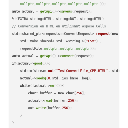
nullptr
,
nullptr
,
nullptr
,
nullptr
,
nullptr
 ))
auto
 actual = 
getApi
()->
saveAs
(request);

// Conversion en HTML en utilisant Aspose.Cells
std::shared_ptr<requests::ConvertRequest> 
request
(
new
 requ
    std::make_shared< std::wstring >(
"CSV"
) ,        

    requestFile,
nullptr
,
nullptr
,
nullptr
))
auto
 actual = 
getApi
()->
convert
if
(actual->
good
()){

std::ofstream 
out
(
"TestConvertFile_CPP.HTML"
, std::is
    actual->
seekg
(
0
,std::ios_base::beg);

while
(!actual->
eof
()){

char
* buffer = 
new
char
[
256
];

        actual->
read
(buffer,
256
);

        out.
write
(buffer,
256
);

    }

}
