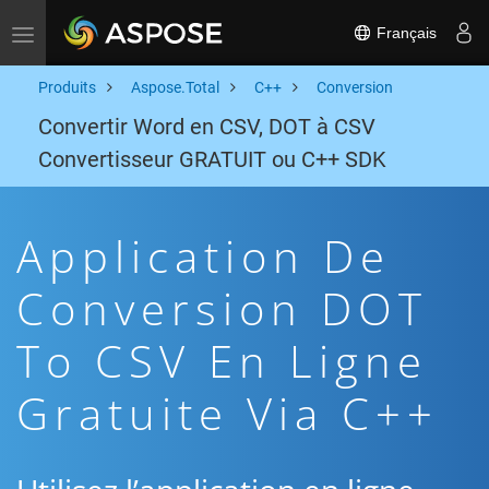
Français
Toggle navigation
Produits
Aspose.Total
C++
Conversion
Convertir Word en CSV, DOT à CSV
Convertisseur GRATUIT ou C++ SDK
Application De
Conversion DOT
To CSV En Ligne
Gratuite Via C++