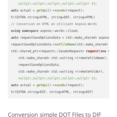
nullptr
,
nullptr
,
nullptr
,
nullptr
,
nullptr
 ))
auto
 actual = 
getApi
()->
saveAs
(request);

// Conversion en HTML en utilisant Aspose.Words
using
namespace
auto
 requestSaveOptionsData = std::make_shared< aspose::wo
requestSaveOptionsData->
setFileName
(std::make_shared< std
std::shared_ptr<requests::SaveAsRequest> 
request
(
new
 reque
    std::make_shared< std::wstring >(remoteFileName),

    requestSaveOptionsData,

    std::make_shared< std::wstring >(remoteFolder),

nullptr
,
nullptr
,
nullptr
,
nullptr
,
nullptr
 ))
auto
 actual = 
getApi
()->
saveAs
(request);

%!(EXTRA string=DIF, string=HTML, string=DIF)
Conversion simple DOT Files to DIF