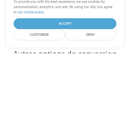
To provide you with the best experience, we use cookies for
personalization, analytics, and ads. By using our site, you agree
to
our cookie policy
.
ACCEPT
CUSTOMIZE
DENY
Autres options de conversion
Word
Convertir DOT en DOC
DOC:
Microsoft Word Binary Format
Convertir DOT en DOCX
DOCX:
Office 2007+ Word Document
Convertir DOT en DOCM