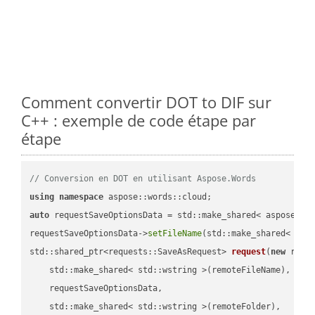
Comment convertir DOT to DIF sur
C++ : exemple de code étape par
étape
// Conversion en DOT en utilisant Aspose.Words
using
namespace
auto
 requestSaveOptionsData = std::make_shared< aspose::wo
requestSaveOptionsData->
setFileName
(std::make_shared< std
std::shared_ptr<requests::SaveAsRequest> 
request
(
new
 reque
    std::make_shared< std::wstring >(remoteFileName),

    requestSaveOptionsData,

    std::make_shared< std::wstring >(remoteFolder),
