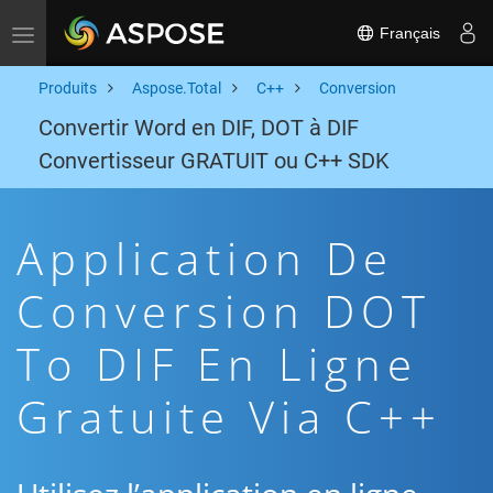
Français
Toggle navigation
Produits
Aspose.Total
C++
Conversion
Convertir Word en DIF, DOT à DIF
Convertisseur GRATUIT ou C++ SDK
Application De
Conversion DOT
To DIF En Ligne
Gratuite Via C++